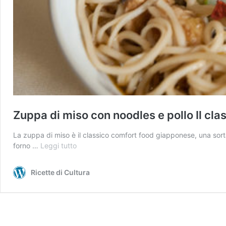
Zuppa di miso con noodles e pollo
Il cl
La zuppa di miso è il classico comfort food giapponese, una sorta
Zuppa
forno …
Leggi tutto
di
miso
Ricette di Cultura
con
noodles
e
pollo
Il