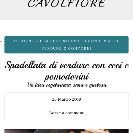
CAVOLFIORE
AI FORNELLI
,
BUFFET SALATO
,
SECONDI PIATTI
,
VERDURE E CONTORNI
Spadellata di verdure con ceci e
pomodorini
Un'idea vegetariana sana e gustosa
26 Marzo 2018
Leave a comment