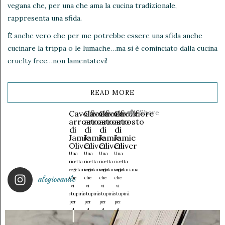
vegana che, per una che ama la cucina tradizionale,
rappresenta una sfida.
È anche vero che per me potrebbe essere una sfida anche
cucinare la trippa o le lumache…ma si è cominciato dalla cucina
cruelty free…non lamentatevi!
READ MORE
Share
Cavolfiore
Cavolfiore
Cavolfiore
Cavolfiore
arrosto
arrosto
arrosto
arrosto
di
di
di
di
Jamie
Jamie
Jamie
Jamie
Oliver
Oliver
Oliver
Oliver
Una
Una
Una
Una
ricetta
ricetta
ricetta
ricetta
vegetariana
vegetariana
vegetariana
vegetariana
alegiovanile
che
che
che
che
vi
vi
vi
vi
stupirà
stupirà
stupirà
stupirà
per
per
per
per
il
il
il
il
suo
suo
suo
suo