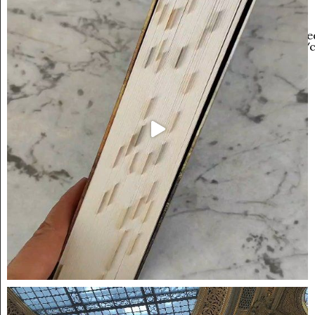
sapore
sapore
sapore
sapore
"
"
"
"
class="facebook-
class="twitter-
class="googleplus-
data-
share">
share">
share">
image="https://www.ricett
content/uploads/2015/12/ca
arrosto_9.jpg"
class="pinterest-
share">