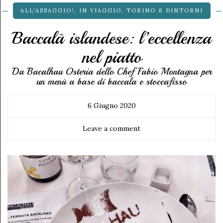
ALL'ASSAGGIO!
,
IN VIAGGIO
,
TORINO & DINTORNI
Baccalà islandese: l’eccellenza
nel piatto
Da Bacalhau Osteria dello Chef Fabio Montagna per
un menù a base di baccala e stoccafisso
6 Giugno 2020
Leave a comment