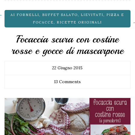
AI FORNELLI
,
BUFFET SALATO
,
LIEVITATI
,
PIZZA E
FOCACCE
,
RICETTE ORIGINALI
Focaccia scura con costine
rosse e gocce di mascarpone
22 Giugno 2015
13 Comments