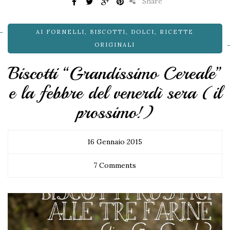
Share
AI FORNELLI
,
BISCOTTI
,
DOLCI
,
RICETTE
ORIGINALI
Biscotti “Grandissimo Cereale”
e la febbre del venerdì sera (il
prossimo!)
16 Gennaio 2015
7 Comments