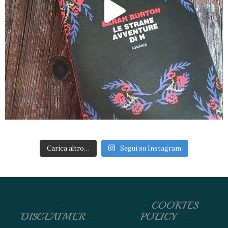
Carica altro…
Segui su Instagram
COOKIES
DISCLAIMER
POLICY