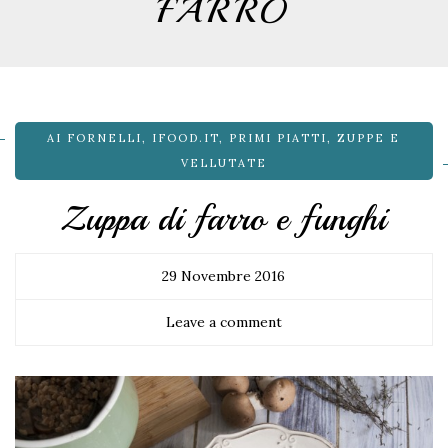
FARRO
AI FORNELLI
,
IFOOD.IT
,
PRIMI PIATTI
,
ZUPPE E
VELLUTATE
Zuppa di farro e funghi
29 Novembre 2016
Leave a comment