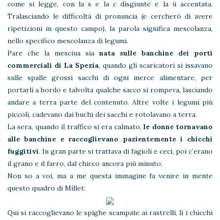
come si legge, con la s e la c disgiunte e la ü accentata.
Tralasciando le difficoltà di pronuncia (e cercherò di avere
ripetizioni in questo campo), la parola significa mescolanza,
nello specifico mescolanza di legumi.
Pare che la mesciua sia
nata sulle banchine dei porti
commerciali di La Spezia
, quando gli scaricatori si issavano
sulle spalle grossi sacchi di ogni merce alimentare, per
portarli a bordo e talvolta qualche sacco si rompeva, lasciando
andare a terra parte del contenuto. Altre volte i legumi più
piccoli, cadevano dai buchi dei sacchi e rotolavano a terra.
La sera, quando il traffico si era calmato,
le donne tornavano
alle banchine e raccoglievano pazientemente i chicchi
fuggitivi
. In gran parte si trattava di fagioli e ceci, poi c’erano
il grano e il farro, dal chicco ancora più minuto.
Non so a voi, ma a me questa immagine fa venire in mente
questo quadro di Millet:
Qui si raccoglievano le spighe scampate ai rastrelli, lì i chicchi