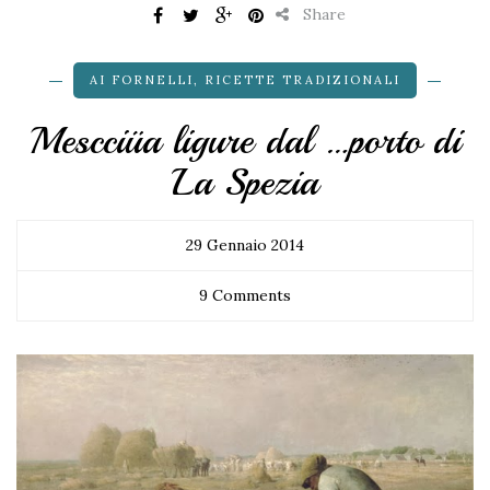
Share
AI FORNELLI
,
RICETTE TRADIZIONALI
Mescciüa ligure dal …porto di
La Spezia
29 Gennaio 2014
9 Comments