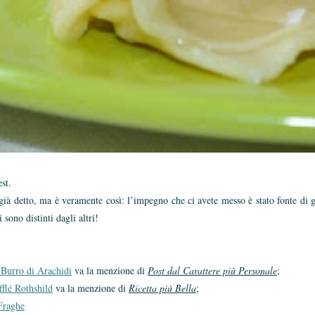
st.
già detto, ma è veramente così: l’impegno che ci avete messo è stato fonte di 
sono distinti dagli altri!
 Burro di Arachidi
va la menzione di
Post dal Carattere più Personale
;
flé Rothshild
va la menzione di
Ricetta più Bella
;
 Fraghe