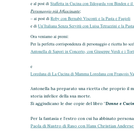
e al post di
Staffetta in Cucina con Ildegarda von Binden e il
Personaggio più Affascinante
;
– ai post di
Roby con Bernabò Visconti e la Pasta e Fagioli
e di
Un’Italiana Senza Servitù con Luisa Tetrazzini e la Pasta
Ora veniamo ai premi:
Per la perfetta corrispondenza di personaggio e ricetta ho sce
Antonella di Sapori in Concerto, con Giuseppe Verdi e i Torte
e
Loredana di La Cucina di Mamma Loredana con François Vate
Antonella ha preparato una ricetta che proprio il m
storia infelice della sua morte.
Si aggiudicano le due copie del libro “
Donne e Cucin
Per la fantasia e l’estro con cui ha abbinato persona
Paola di Nastro di Raso con Hans Christian Anders