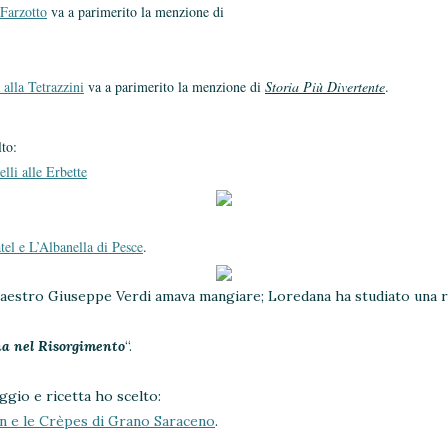
 Farzotto
va a parimerito la menzione di
 alla Tetrazzini
va a parimerito la menzione di
Storia Più Divertente
.
lto:
lli alle Erbette
l e L’Albanella di Pesce
.
aestro Giuseppe Verdi amava mangiare; Loredana ha studiato una ric
a nel Risorgimento
“.
ggio e ricetta ho scelto:
en e le Crèpes di Grano Saraceno
.