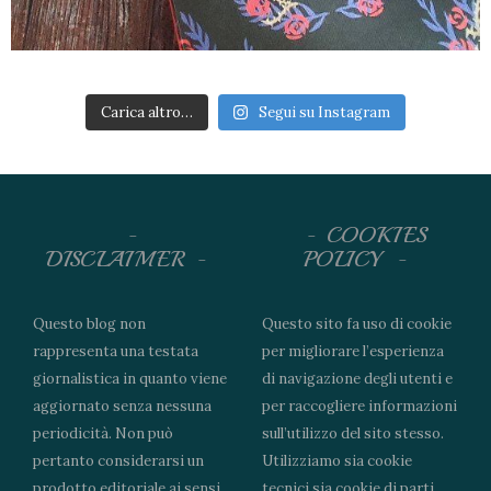
Carica altro…
Segui su Instagram
COOKIES
DISCLAIMER
POLICY
Questo blog non
Questo sito fa uso di cookie
rappresenta una testata
per migliorare l’esperienza
giornalistica in quanto viene
di navigazione degli utenti e
aggiornato senza nessuna
per raccogliere informazioni
periodicità. Non può
sull’utilizzo del sito stesso.
pertanto considerarsi un
Utilizziamo sia cookie
prodotto editoriale ai sensi
tecnici sia cookie di parti