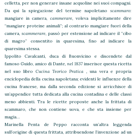
celletta, per non generare insane acquoline nei suoi compagni.
Da qui la spiegazione del termine napoletano
scammaro:
mangiare in camera,
cammerare
, voleva implicitamente dire
“mangiare proteine animali”; al contrario mangiare fuori della
camera,
scammerare
, passò per estensione ad indicare il “cibo
di magro” consentito in quaresima, fino ad indicare la
quaresima stessa.
Ippolito Cavalcanti, duca di Buonvicino e discendete dal
famoso Guido, amico di Dante,
nel 1837
inserisce questa ricetta
nel suo libro
Cucina Teorico Pratica ,
una vera e propria
enciclopedia della cucina napoletana; evidenti le influenze della
cucina francese, ma dalla seconda edizione si arricchisce di
un’appendice tutta dedicata alla cucina contadina e delle classi
meno abbienti. Tra le ricette proposte anche la frittata di
scammaro, che non contiene uova, e che sta insieme per
magia…
Marinella Penta de Peppo racconta un’altra leggenda
sull’origine di questa frittata, attribuendone l’invenzione ad un