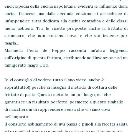
enciclopedia della cucina napoletana; evidenti le influenze della
cucina francese, ma dalla seconda edizione si arricchisce di
un’appendice tutta dedicata alla cucina contadina e delle classi
meno abbienti. Tra le ricette proposte anche la frittata di
scammaro, che non contiene uova, e che sta insieme per
magia…
Marinella Penta de Peppo racconta un’altra leggenda
sull’origine di questa frittata, attribuendone l’invenzione ad un
famigerato mago Cico.
Io vi consiglio di vedere tutto il suo video, anche (e
soprattutto!) perchè ci insegna il metodo di cottura delle
frittate di pasta. Questo metodo, un po’ lungo, ma che
garantisce un risultato perfetto, permette a questo timballo
di maccheroni di rapprendere senza che vi siano uova
nell’impasto.
Il consueto abbinamento di uva passa e pinoli alla ricetta salata
è tra quelli che adoro e quindi ho utilizzato esattamente gli