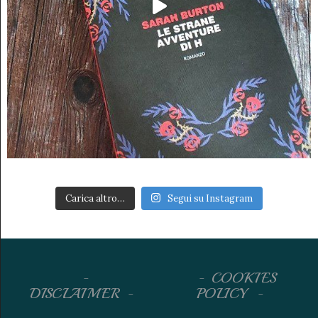
Carica altro…
Segui su Instagram
COOKIES
DISCLAIMER
POLICY