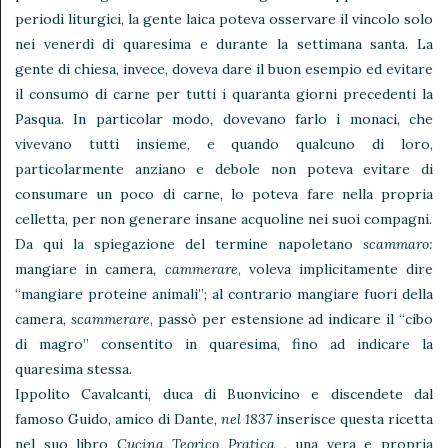
periodi liturgici, la gente laica poteva osservare il vincolo solo
nei venerdì di quaresima e durante la settimana santa. La
gente di chiesa, invece, doveva dare il buon esempio ed evitare
il consumo di carne per tutti i quaranta giorni precedenti la
Pasqua. In particolar modo, dovevano farlo i monaci, che
vivevano tutti insieme, e quando qualcuno di loro,
particolarmente anziano e debole non poteva evitare di
consumare un poco di carne, lo poteva fare nella propria
celletta, per non generare insane acquoline nei suoi compagni.
Da qui la spiegazione del termine napoletano
scammaro:
mangiare in camera,
cammerare
, voleva implicitamente dire
“mangiare proteine animali”; al contrario mangiare fuori della
camera,
scammerare
, passò per estensione ad indicare il “cibo
di magro” consentito in quaresima, fino ad indicare la
quaresima stessa.
Ippolito Cavalcanti, duca di Buonvicino e discendete dal
famoso Guido, amico di Dante,
nel 1837
inserisce questa ricetta
nel suo libro
Cucina Teorico Pratica ,
una vera e propria