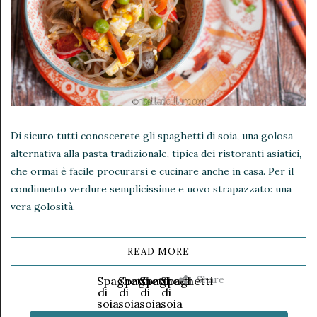
Di sicuro tutti conoscerete gli spaghetti di soia, una golosa
alternativa alla pasta tradizionale, tipica dei ristoranti asiatici,
che ormai è facile procurarsi e cucinare anche in casa. Per il
condimento verdure semplicissime e uovo strapazzato: una
vera golosità.
READ MORE
Share
Spaghetti
Spaghetti
Spaghetti
Spaghetti
di
di
di
di
soia
soia
soia
soia
con
con
con
con