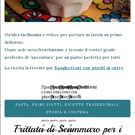
Un’idea facilissima e veloce per portare in tavola un primo
delizioso.
Usate solo uova freschissime e trovate il vostro grado
preferito di “speziatura” per un piatto perfetto per tutti.
La ricetta la trovate qui:
Spaghettoni con piselli al curry
Share
Spaghettoni
Spaghettoni
Spaghettoni
Spaghettoni
con
con
con
con
piselli
piselli
piselli
piselli
al
al
al
al
PASTA
,
PRIMI PIATTI
,
RICETTE TRADIZIONALI
,
curry
curry
curry
curry
Un
Un
Un
Un
STORIA & CULTURA
ricco
ricco
ricco
ricco
piatto
piatto
piatto
piatto
Frittata di Scammaro per i
di
di
di
di
pasta
pasta
pasta
pasta
e
e
e
e