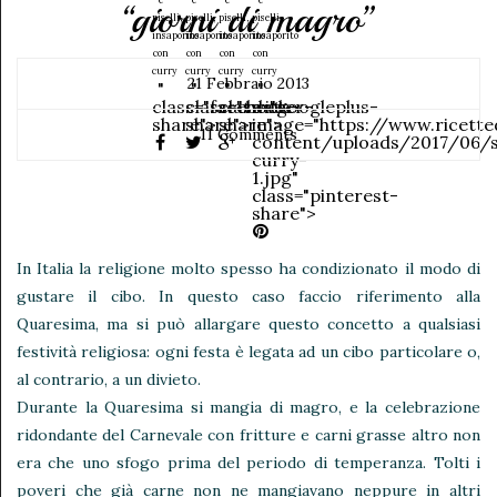
“giorni di magro”
piselli,
piselli,
piselli,
piselli,
insaporito
insaporito
insaporito
insaporito
con
con
con
con
curry
curry
curry
curry
21 Febbraio 2013
"
"
"
"
class="facebook-
class="twitter-
class="googleplus-
data-
share">
share">
share">
image="https://www.ricett
11 Comments
content/uploads/2017/06/s
curry-
1.jpg"
class="pinterest-
share">
In Italia la religione molto spesso ha condizionato il modo di
gustare il cibo. In questo caso faccio riferimento alla
Quaresima, ma si può allargare questo concetto a qualsiasi
festività religiosa: ogni festa è legata ad un cibo particolare o,
al contrario, a un divieto.
Durante la Quaresima si mangia di magro, e la celebrazione
ridondante del Carnevale con fritture e carni grasse altro non
era che uno sfogo prima del periodo di temperanza. Tolti i
poveri che già carne non ne mangiavano neppure in altri