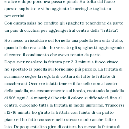
e olive e dopo poco uva passa e pinoli. Ho tolto dal fuoco
questo sughetto e vi ho aggiunto le acciughe tagliate a
pezzettini.
Con questa salsa ho condito gli spaghetti tenendone da parte
un paio di cucchiai per aggiungerli al centro della “frittata”.
Ho messo a riscaldare sul fornello una padella ben unta d’olio;
quando l’olio era caldo ho versato gli spaghetti, aggiungendo
al centro il condimento che avevo tenuto da parte.
Dopo aver rosolato la frittata per 2-3 minuti a fuoco vivace,
ho spostato la padella sul fornellino più piccolo. La frittata di
scammaro segue la regola di cottura di tutte le frittate di
maccheroni. Occorre infatti tenere il fornello non al centro
della padella, ma costantemente sul bordo, ruotando la padella
di 90° ogni 3-4 minuti; dal bordo il calore si diffonderà fino al
centro, cuocendo tutta la frittata in modo uniforme. Trascorsi
i 12-16 minuti, ho girato la frittata con l’aiuto di un piatto
piano ed ho fatto cuocere nello stesso modo anche l’altro
lato. Dopo quest’altro giro di cottura ho messo la frittata di