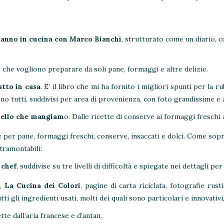
anno in cucina con Marco Bianchi
, strutturato come un diario, 
ro che vogliono preparare da soli pane, formaggi e altre delizie.
atto in casa
. E’ il libro che mi ha fornito i migliori spunti per la 
no tutti, suddivisi per area di provenienza, con foto grandissime e a
uello che mangiam
o. Dalle ricette di conserve ai formaggi freschi
e per pane, formaggi freschi, conserve, insaccati e dolci. Come sopr
tramontabili:
 chef
, suddivise su tre livelli di difficoltà e spiegate nei dettagli per 
o,
La Cucina dei Colori
, pagine di carta riciclata, fotografie rus
tti gli ingredienti usati, molti dei quali sono particolari e innovativ
ette dall’aria francese e d’antan.