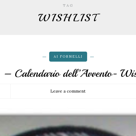
TAG
WISHLIST
AI FORNELLI
– Calendario dell’Avvento- Wis
Leave a comment