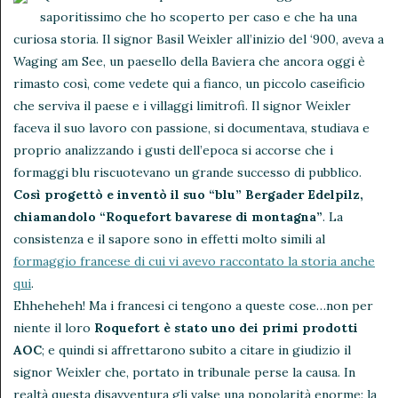
saporitissimo che ho scoperto per caso e che ha una
curiosa storia. Il signor Basil Weixler all’inizio del ‘900, aveva a
Waging am See, un paesello della Baviera che ancora oggi è
rimasto così, come vedete qui a fianco, un piccolo caseificio
che serviva il paese e i villaggi limitrofi. Il signor Weixler
faceva il suo lavoro con passione, si documentava, studiava e
proprio analizzando i gusti dell’epoca si accorse che i
formaggi blu riscuotevano un grande successo di pubblico.
Così progettò e inventò il suo “blu” Bergader Edelpilz,
chiamandolo “Roquefort bavarese di montagna”
. La
consistenza e il sapore sono in effetti molto simili al
formaggio francese di cui vi avevo raccontato la storia anche
qui
.
Ehheheheh! Ma i francesi ci tengono a queste cose…non per
niente il loro
Roquefort è stato uno dei primi prodotti
AOC
; e quindi si affrettarono subito a citare in giudizio il
signor Weixler che, portato in tribunale perse la causa. In
realtà questa disavventura gli valse una popolarità enorme: la