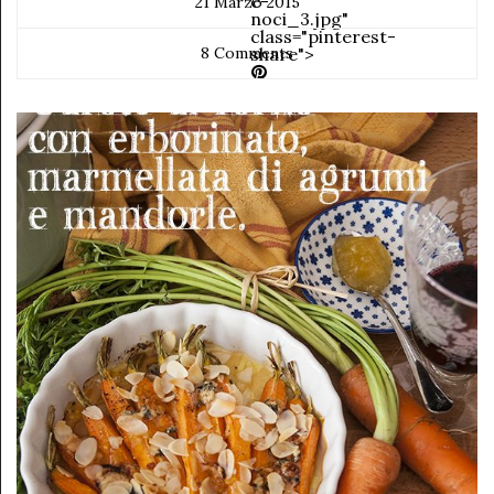
e-
21 Marzo 2015
noci_3.jpg"
class="pinterest-
8 Comments
share">