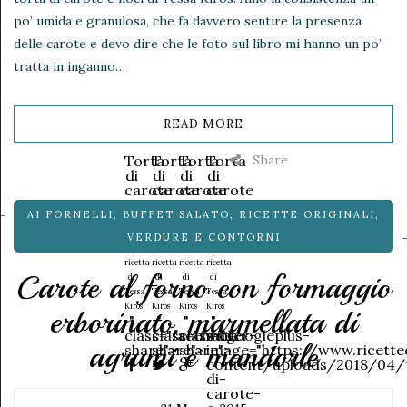
po’ umida e granulosa, che fa davvero sentire la presenza
delle carote e devo dire che le foto sul libro mi hanno un po’
tratta in inganno…
READ MORE
Share
Torta
Torta
Torta
Torta
di
di
di
di
carote
carote
carote
carote
e
e
e
e
AI FORNELLI
,
BUFFET SALATO
,
RICETTE ORIGINALI
,
noci
noci
noci
noci
Da
Da
Da
Da
VERDURE E CONTORNI
una
una
una
una
ricetta
ricetta
ricetta
ricetta
Carote al forno con formaggio
di
di
di
di
Tessa
Tessa
Tessa
Tessa
Kiros
Kiros
Kiros
Kiros
erborinato, marmellata di
"
"
"
"
class="facebook-
class="twitter-
class="googleplus-
data-
agrumi e mandorle
share">
share">
share">
image="https://www.ricett
content/uploads/2018/04/
di-
carote-