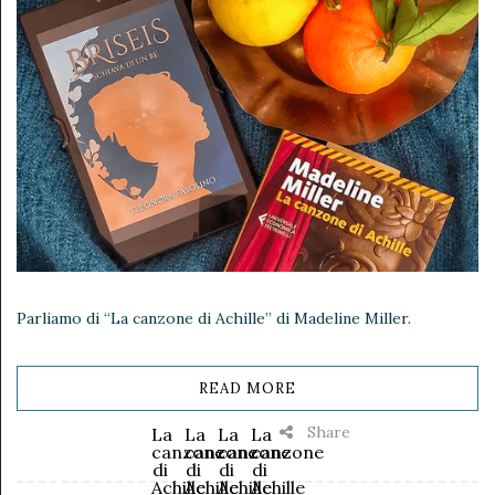
Parliamo di “La canzone di Achille” di Madeline Miller.
READ MORE
Share
La
La
La
La
canzone
canzone
canzone
canzone
di
di
di
di
Achille
Achille
Achille
Achille