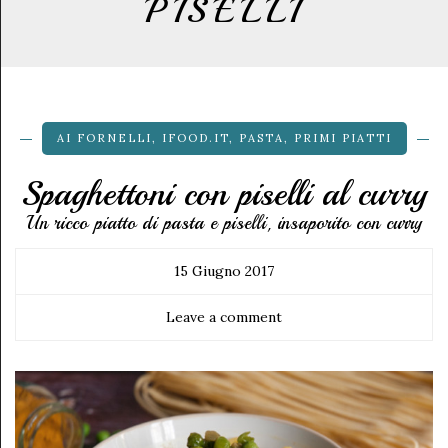
PISELLI
AI FORNELLI
,
IFOOD.IT
,
PASTA
,
PRIMI PIATTI
Spaghettoni con piselli al curry
Un ricco piatto di pasta e piselli, insaporito con curry
15 Giugno 2017
Leave a comment