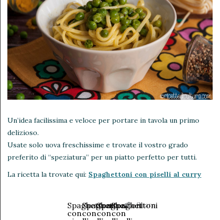
Un’idea facilissima e veloce per portare in tavola un primo
delizioso.
Usate solo uova freschissime e trovate il vostro grado
preferito di “speziatura” per un piatto perfetto per tutti.
La ricetta la trovate qui:
Spaghettoni con piselli al curry
Share
Spaghettoni
Spaghettoni
Spaghettoni
Spaghettoni
con
con
con
con