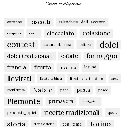
Cerca in dispensa:
biscotti
autunno
calendario_dell_avvento
colazione
cioccolato
carne
campania
dolci
contest
cucina italiana
cultura
formaggio
estate
dolci tradizionali
frutta
francia
inverno
legumi
lievitati
lievito_di_birra
lievito di birra
mele
Natale
pasta
pane
pesce
Monferrato
Piemonte
primavera
primi_piatti
ricette tradizionali
prodotti_tipici
spezie
torino
storia
tea_time
storia e storie