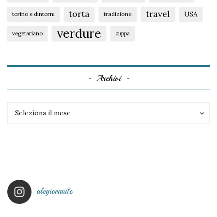
torta
travel
USA
tradizione
torino e dintorni
verdure
vegetariano
zuppa
Archivi
Archivi
Archivi
Seleziona il mese
alegiovanile