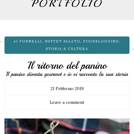
PORTFOLIO
AI FORNELLI
,
BUFFET SALATO
,
FOODBLOGGING
,
STORIA & CULTURA
Il ritorno del panino
Il panino diventa gourmet e io vi racconto la sua storia
21 Febbraio 2019
Leave a comment