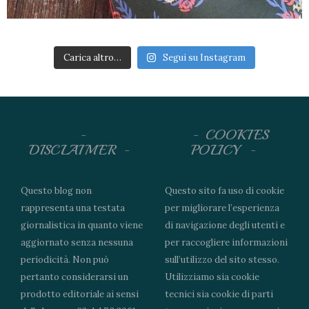
Carica altro…
Segui su Instagram
COOKIES
DISCLAIMER
POLICY
Questo blog non
Questo sito fa uso di cookie
rappresenta una testata
per migliorare l’esperienza
giornalistica in quanto viene
di navigazione degli utenti e
aggiornato senza nessuna
per raccogliere informazioni
periodicità. Non può
sull’utilizzo del sito stesso.
pertanto considerarsi un
Utilizziamo sia cookie
prodotto editoriale ai sensi
tecnici sia cookie di parti