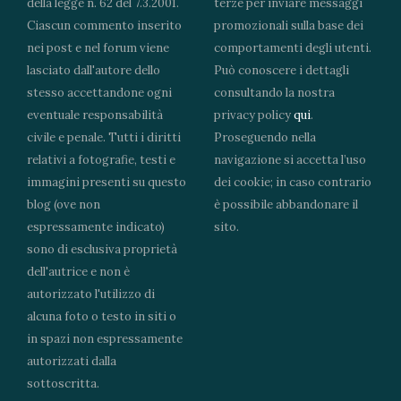
della legge n. 62 del 7.3.2001.
terze per inviare messaggi
Ciascun commento inserito
promozionali sulla base dei
nei post e nel forum viene
comportamenti degli utenti.
lasciato dall'autore dello
Può conoscere i dettagli
stesso accettandone ogni
consultando la nostra
eventuale responsabilità
privacy policy
qui
.
civile e penale. Tutti i diritti
Proseguendo nella
relativi a fotografie, testi e
navigazione si accetta l’uso
immagini presenti su questo
dei cookie; in caso contrario
blog (ove non
è possibile abbandonare il
espressamente indicato)
sito.
sono di esclusiva proprietà
dell'autrice e non è
autorizzato l'utilizzo di
alcuna foto o testo in siti o
in spazi non espressamente
autorizzati dalla
sottoscritta.