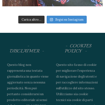
Carica altro…
Segui su Instagram
COOKIES
DISCLAIMER
POLICY
Questo blog non
Questo sito fa uso di cookie
rappresenta una testata
per migliorare l’esperienza
giornalistica in quanto viene
di navigazione degli utenti e
aggiornato senza nessuna
per raccogliere informazioni
periodicità. Non può
sull’utilizzo del sito stesso.
pertanto considerarsi un
Utilizziamo sia cookie
prodotto editoriale ai sensi
tecnici sia cookie di parti