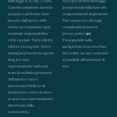
della legge n. 62 del 7.3.2001.
terze per inviare messaggi
Ciascun commento inserito
promozionali sulla base dei
nei post e nel forum viene
comportamenti degli utenti.
lasciato dall'autore dello
Può conoscere i dettagli
stesso accettandone ogni
consultando la nostra
eventuale responsabilità
privacy policy
qui
.
civile e penale. Tutti i diritti
Proseguendo nella
relativi a fotografie, testi e
navigazione si accetta l’uso
immagini presenti su questo
dei cookie; in caso contrario
blog (ove non
è possibile abbandonare il
espressamente indicato)
sito.
sono di esclusiva proprietà
dell'autrice e non è
autorizzato l'utilizzo di
alcuna foto o testo in siti o
in spazi non espressamente
autorizzati dalla
sottoscritta.