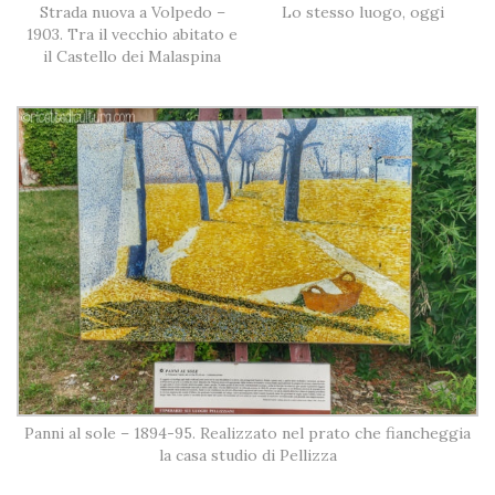
Strada nuova a Volpedo –
Lo stesso luogo, oggi
1903. Tra il vecchio abitato e
il Castello dei Malaspina
Panni al sole – 1894-95. Realizzato nel prato che fiancheggia
la casa studio di Pellizza