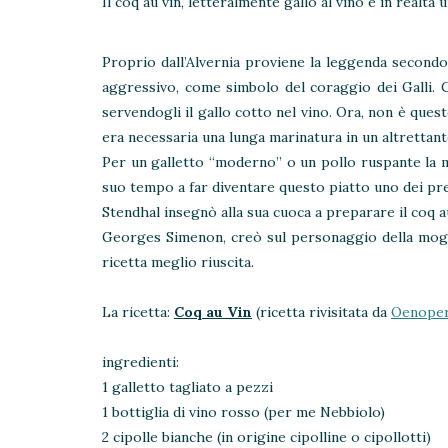
Il coq au vin, letteralmente gallo al vino è in real
Proprio dall’Alvernia proviene la leggenda secondo
aggressivo, come simbolo del coraggio dei Galli. C
servendogli il gallo cotto nel vino. Ora, non è quest
era necessaria una lunga marinatura in un altrettant
Per un galletto “moderno” o un pollo ruspante la ma
suo tempo a far diventare questo piatto uno dei pref
Stendhal insegnò alla sua cuoca a preparare il coq 
Georges Simenon, creò sul personaggio della moglie 
ricetta meglio riuscita.
La ricetta:
Coq au Vin
(ricetta rivisitata da
Oenope
ingredienti:
1 galletto tagliato a pezzi
1 bottiglia di vino rosso (per me Nebbiolo)
2 cipolle bianche (in origine cipolline o cipollotti)