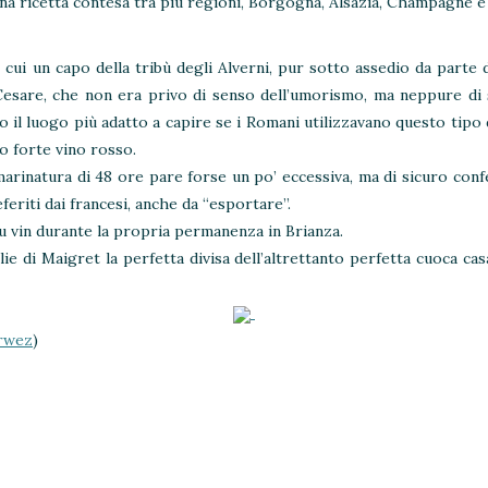
tà una ricetta contesa tra più regioni, Borgogna, Alsazia, Champagne 
 cui un capo della tribù degli Alverni, pur sotto assedio da part
esare, che non era privo di senso dell’umorismo, ma neppure di sa
o il luogo più adatto a capire se i Romani utilizzavano questo tipo di
o forte vino rosso.
rinatura di 48 ore pare forse un po’ eccessiva, ma di sicuro confe
eriti dai francesi, anche da “esportare”.
au vin durante la propria permanenza in Brianza.
di Maigret la perfetta divisa dell’altrettanto perfetta cuoca casa
rwez
)