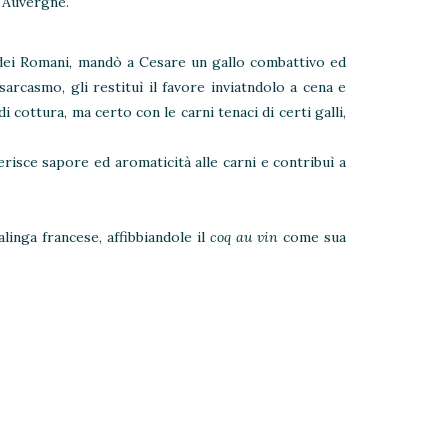
e Auvergne.
e dei Romani, mandò a Cesare un gallo combattivo ed
rcasmo, gli restituì il favore inviatndolo a cena e
 cottura, ma certo con le carni tenaci di certi galli,
risce sapore ed aromaticità alle carni e contribuì a
linga francese, affibbiandole il
coq au vin
come sua