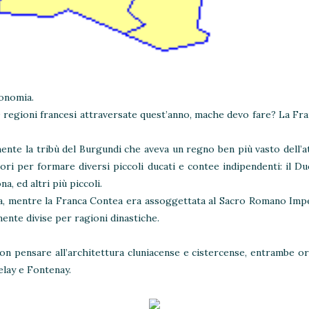
ronomia.
0 regioni francesi attraversate quest’anno, mache devo fare? La Franci
amente la tribù del Burgundi che aveva un regno ben più vasto dell’a
ssori per formare diversi piccoli ducati e contee indipendenti: il 
a, ed altri più piccoli.
cia, mentre la Franca Contea era assoggettata al Sacro Romano Im
ente divise per ragioni dinastiche.
non pensare all’architettura cluniacense e cistercense, entrambe o
elay e Fontenay.