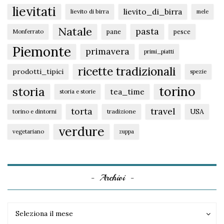
lievitati
lievito_di_birra
lievito di birra
mele
Natale
pasta
pane
pesce
Monferrato
Piemonte
primavera
primi_piatti
ricette tradizionali
prodotti_tipici
spezie
torino
storia
tea_time
storia e storie
torta
travel
USA
tradizione
torino e dintorni
verdure
vegetariano
zuppa
Archivi
Archivi
Archivi
Seleziona il mese