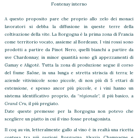
Fontenay interno
A questo proposito pare che proprio allo zelo dei monaci
lavoratori si debba la diffusione in queste terre della
coltivazione della vite. La Borgogna è la prima zona di Francia
come territorio vocato, assieme al Bordeaux. I vini rossi sono
prodotti a partire da Pinot Nero, quelli bianchi a partire da
uve Chardonnay; in minor quantità sono gli appezzamenti di
Gamay e Aligoté. Tutta la zona di produzione segue il corso
del fiume Saône, in una lunga e stretta striscia di terra; le
aziende vitivinicole sono piccole, di non più di 5 ettari di
estensione, e spesso ancor più piccole, e i vini hanno un
sistema identificativo proprio, da “
régionale
“, il più basico, a
Grand Cru
, il più pregiato.
Date queste premesse per la Borgogna non potevo che
scegliere un piatto in cui il vino fosse protagonista.
Il coq au vin, letteralmente gallo al vino è in realtà una ricetta
contesa tra più regioni, Borgogna, Alsazia, Champagne e