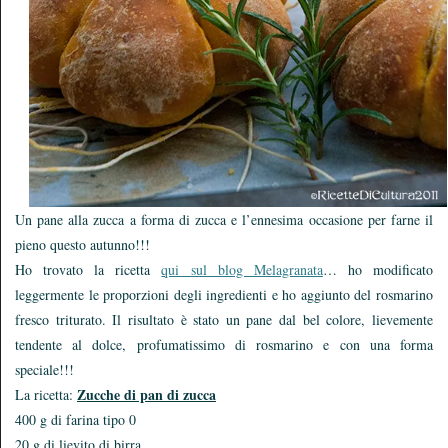
Un pane alla zucca a forma di zucca e l’ennesima occasione per farne il
pieno questo autunno!!!
Ho trovato la ricetta
qui sul blog Melagranata
… ho modificato
leggermente le proporzioni degli ingredienti e ho aggiunto del rosmarino
fresco triturato. Il risultato è stato un pane dal bel colore, lievemente
tendente al dolce, profumatissimo di rosmarino e con una forma
speciale!!!
Zucche di pan di zucca
La ricetta:
400 g di farina tipo 0
20 g di lievito di birra