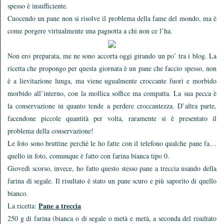
spesso è insufficiente.
Cuocendo un pane non si risolve il problema della fame del mondo, ma è
come porgere virtualmente una pagnotta a chi non ce l’ha.
Non ero preparata, me ne sono accorta oggi girando un po’ tra i blog. La
ricetta che propongo per questa giornata è un pane che faccio spesso, non
è a lievitazione lunga, ma viene ugualmente croccante fuori e morbido
morbido all’interno, con la mollica soffice ma compatta. La sua pecca è
la conservazione in quanto tende a perdere croccantezza. D’altra parte,
facendone piccole quantità per volta, raramente si è presentato il
problema della conservazione!
Le foto sono bruttine perchè le ho fatte con il telefono qualche pane fa…
quello in foto, comunque è fatto con farina bianca tipo 0.
Giovedì scorso, invece, ho fatto questo stesso pane a treccia usando della
farina di segale. Il risultato è stato un pane scuro e più saporito di quello
bianco.
Pane a treccia
La ricetta:
250 g di farina (bianca o di segale o metà e metà, a seconda del risultato