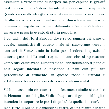
assimilata a varie forme di herpes, ma per capirne la gravità
basti pensare che a Salem, durante il periodo in cui scoppiò la
grande caccia alle streghe e si verificarono numerosissimi casi
di allucinazioni e visioni sataniche è dimostrato un enorme
consumo di segale molto probabilmente infestata. Si tratta di
un vero e proprio evento di storia popolare.
I contadini del Nord Europa, dove si consumava più pane di
segale, ammalatisi di questo male si muovevano verso i
santuari di Sant’Antonio in Italia per chiedere la grazia ed
essere guariti dalla malattia; man mano che si spostavano
verso sud cambiavano alimentazione, abbandonando il pane di
sola segale infestata e passando a pani con più alta
percentuale di frumento, in questo modo i sintomi si
attutivano e loro credevano di essere stati miracolati.
Sebbene assai più circoscritto, un fenomeno simile si verificò
in Piemonte con il loglio. Si dice “separare il grano dal loglio”
intendendo “separare le parti di qualità da quelle dannose”.
Non tutto il loglio è dannoso; si tratta di una pianta erbacea