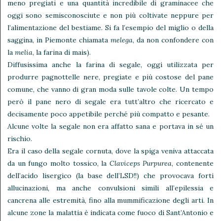
meno pregiati e una quantità incredibile di graminacee che
oggi sono semisconosciute e non più coltivate neppure per
l’alimentazione del bestiame. Si fa l’esempio del miglio o della
saggina, in Piemonte chiamata
melega
, da non confondere con
la
melia
, la farina di mais).
Diffusissima anche la farina di segale, oggi utilizzata per
produrre pagnottelle nere, pregiate e più costose del pane
comune, che vanno di gran moda sulle tavole colte. Un tempo
però il pane nero di segale era tutt’altro che ricercato e
decisamente poco appetibile perché più compatto e pesante.
Alcune volte la segale non era affatto sana e portava in sé un
rischio.
Era il caso della segale cornuta, dove la spiga veniva attaccata
da un fungo molto tossico, la
Claviceps Purpurea
, contenente
dell’acido lisergico (la base dell’LSD!!) che provocava forti
allucinazioni, ma anche convulsioni simili all’epilessia e
cancrena alle estremità, fino alla mummificazione degli arti. In
alcune zone la malattia è indicata come fuoco di Sant’Antonio e