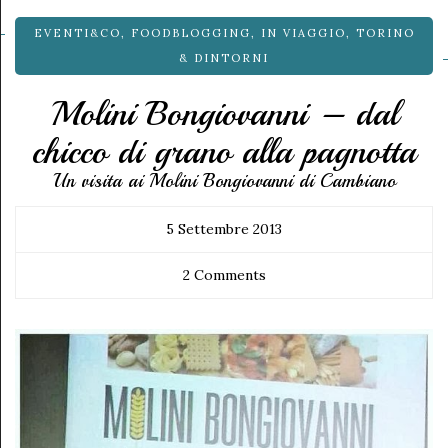
EVENTI&CO
,
FOODBLOGGING
,
IN VIAGGIO
,
TORINO
& DINTORNI
Molini Bongiovanni – dal
chicco di grano alla pagnotta
Un visita ai Molini Bongiovanni di Cambiano
5 Settembre 2013
2 Comments