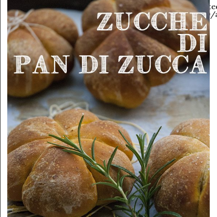
share">
share">
share">
image="https://www.ricett
content/uploads/2013/09/a
class="pinterest-
share">