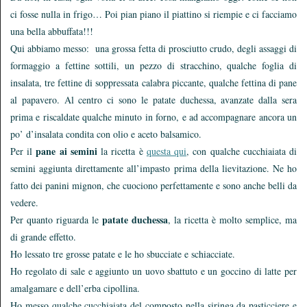
ci fosse nulla in frigo… Poi pian piano il piattino si riempie e ci facciamo
una bella abbuffata!!!
Qui abbiamo messo: una grossa fetta di prosciutto crudo, degli assaggi di
formaggio a fettine sottili, un pezzo di stracchino, qualche foglia di
insalata, tre fettine di soppressata calabra piccante, qualche fettina di pane
al papavero. Al centro ci sono le patate duchessa, avanzate dalla sera
prima e riscaldate qualche minuto in forno, e ad accompagnare ancora un
po’ d’insalata condita con olio e aceto balsamico.
pane ai semini
Per il
la ricetta è
questa qui
, con qualche cucchiaiata di
semini aggiunta direttamente all’impasto prima della lievitazione. Ne ho
fatto dei panini mignon, che cuociono perfettamente e sono anche belli da
vedere.
patate duchessa
Per quanto riguarda le
, la ricetta è molto semplice, ma
di grande effetto.
Ho lessato tre grosse patate e le ho sbucciate e schiacciate.
Ho regolato di sale e aggiunto un uovo sbattuto e un goccino di latte per
amalgamare e dell’erba cipollina.
Ho messo qualche cucchiaiata del composto nella siringa da pasticciere e