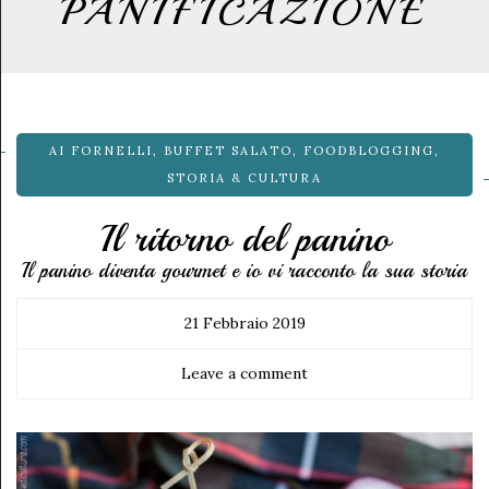
PANIFICAZIONE
AI FORNELLI
,
BUFFET SALATO
,
FOODBLOGGING
,
STORIA & CULTURA
Il ritorno del panino
Il panino diventa gourmet e io vi racconto la sua storia
21 Febbraio 2019
Leave a comment