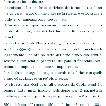
Pane velocissimo in due ore
Il profumo del pane che si sprigiona dal forno di casa è per
me un vero miracolo… tanto più se la ricetta è velocissima e
facile, e non impegna più di dieci minuti.
Otterrete delle pagnotte con una crosta croccantina e un po’
umide all’interno, con dei bei buchi di lievitazione grandi
grandi.
La ricetta originale l’ho trovata
qui
, ma a seconda di ciò che
volete aggiungere al vostro pane potete modificarla
leggermente. Per ora ho fatto del pane bianco con semi di
sesamo e con semi di papavero, del pane al finocchio, con i
semini nell’impasto e del pane ai cinque cereali.
Per le farine integrali bisogna mischiare la farina con quella
bianca ed aggiungere un po’ più di acqua.
Io, rispetto alle dosi originali proposte da Cookaround, ho
sempre fatto metà impasto, sufficiente per 2 pagnottelle
medie oppure un pagnottone più grande oppure 8 paninetti:
250 g di farina “0” (oppure 150 g di farina ai 5 cereali e 100 g