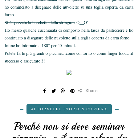
ho cominciato a disegnare delle nuvolette su una teglia coperta da carta
forno.
Si è spezzata la bacchetta della siringa…
O__O’
Ho messo qualche cucchiaiata di composto nella tasca da pasticciere e ho
continuato a disegnare delle nuvolette sulla teglia coperta da carta forno.
Infine ho infornato a 180° per 15 minuti.
Potete farle più grandi o piccine…come contorno o come finger food…il
successo è assicurato!!!
Share
AI FORNELLI
,
STORIA & CULTURA
Perché non si deve seminar
zizzania…e il pane veloce da