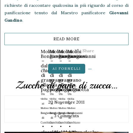
richieste di raccontare qualcosina in più riguardo al corso di
panificazione tenuto dal Maestro panificatore
Giovanni
Gandino
.
READ MORE
Share
Molini
Molini
Molini
Molini
Bongiovanni
Bongiovanni
Bongiovanni
Bongiovanni
–
–
–
–
dal
dal
dal
dal
AI FORNELLI
chicco
chicco
chicco
chicco
di
di
di
di
grano
grano
grano
grano
Zucche di pane di zucca…
alla
alla
alla
alla
pagnotta
pagnotta
pagnotta
pagnotta
Un
Un
Un
Un
visita
visita
visita
visita
20 Novembre 2011
ai
ai
ai
ai
Molini
Molini
Molini
Molini
Bongiovanni
Bongiovanni
Bongiovanni
Bongiovanni
3 Comments
di
di
di
di
Cambiano
Cambiano
Cambiano
Cambiano
"
"
"
"
class="facebook-
class="twitter-
class="googleplus-
data-