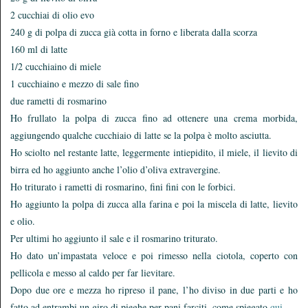
2 cucchiai di olio evo
240 g di polpa di zucca già cotta in forno e liberata dalla scorza
160 ml di latte
1/2 cucchiaino di miele
1 cucchiaino e mezzo di sale fino
due rametti di rosmarino
Ho frullato la polpa di zucca fino ad ottenere una crema morbida,
aggiungendo qualche cucchiaio di latte se la polpa è molto asciutta.
Ho sciolto nel restante latte, leggermente intiepidito, il miele, il lievito di
birra ed ho aggiunto anche l’olio d’oliva extravergine.
Ho triturato i rametti di rosmarino, fini fini con le forbici.
Ho aggiunto la polpa di zucca alla farina e poi la miscela di latte, lievito
e olio.
Per ultimi ho aggiunto il sale e il rosmarino triturato.
Ho dato un’impastata veloce e poi rimesso nella ciotola, coperto con
pellicola e messo al caldo per far lievitare.
Dopo due ore e mezza ho ripreso il pane, l’ho diviso in due parti e ho
fatto ad entrambi un giro di pieghe per pani farciti, come spiegato
qui
.