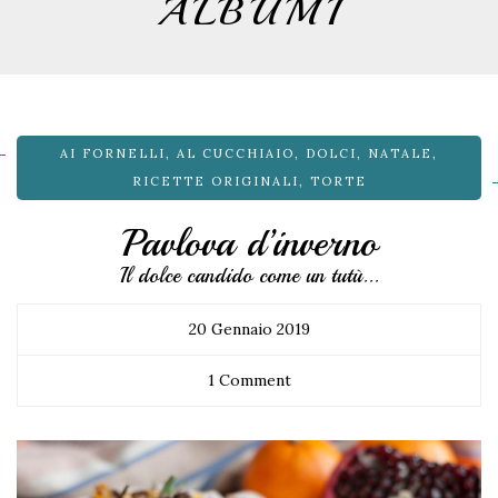
ALBUMI
AI FORNELLI
,
AL CUCCHIAIO
,
DOLCI
,
NATALE
,
RICETTE ORIGINALI
,
TORTE
Pavlova d’inverno
Il dolce candido come un tutù...
20 Gennaio 2019
1 Comment