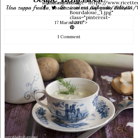
share">
share">
share">
image="https://www.ricett
Una zuppa fredda, sostanziosa ma dal gusto delicato
content/uploads/2018/01/
Bourdaloue_1.jpg"
class="pinterest-
share">
17 Marzo 2017
1 Comment