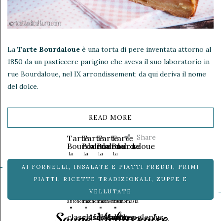
La
Tarte Bourdaloue
è una torta di pere inventata attorno al
1850 da un pasticcere parigino che aveva il suo laboratorio in
rue Bourdaloue, nel IX arrondissement; da qui deriva il nome
del dolce.
READ MORE
Share
Tarte
Tarte
Tarte
Tarte
Bourdaloue
Bourdaloue
Bourdaloue
Bourdaloue
La
La
La
La
torta
torta
torta
torta
AI FORNELLI
,
INSALATE E PIATTI FREDDI
,
PRIMI
di
di
di
di
pere
pere
pere
pere
PIATTI
,
RICETTE TRADIZIONALI
,
ZUPPE E
parigina
parigina
parigina
parigina
VELLUTATE
per
per
per
per
antonomasia
antonomasia
antonomasia
antonomasia
"
"
"
"
Soupe Vichyssoise
class="facebook-
class="twitter-
class="googleplus-
data-