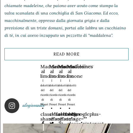
chiamate madeleine, che paiono aver avuto come stampo la
valva scanalata di una conchiglia di San Giacomo. Ed ecco,
macchinalmente, oppresso dalla giornata grigia e dalla
previsione di un triste domani, portai alle labbra un cucchiaino
di tè, in cui avevo inzuppato un pezzetto di “maddalena”.
READ MORE
Share
Madeleines
Madeleines
Madeleines
Madeleines
al
al
al
al
limone
limone
limone
limone
I
I
I
I
dolcetti
dolcetti
dolcetti
dolcetti
del
del
del
del
ricordo
ricordo
ricordo
ricordo
di
di
di
di
alegiovanile
Proust
Proust
Proust
Proust
"
"
"
"
class="facebook-
class="twitter-
class="googleplus-
data-
share">
share">
share">
image=""
class="pinterest-
share">