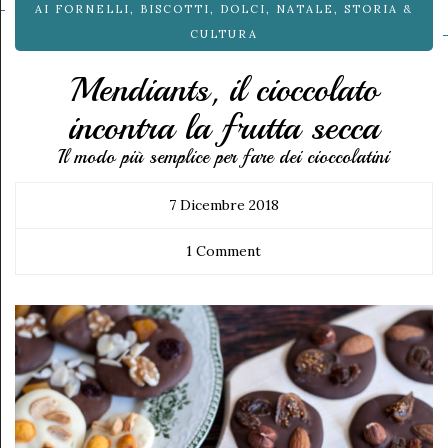
AI FORNELLI
,
BISCOTTI
,
DOLCI
,
NATALE
,
STORIA &
CULTURA
Mendiants, il cioccolato
incontra la frutta secca
Il modo più semplice per fare dei cioccolatini
7 Dicembre 2018
1 Comment