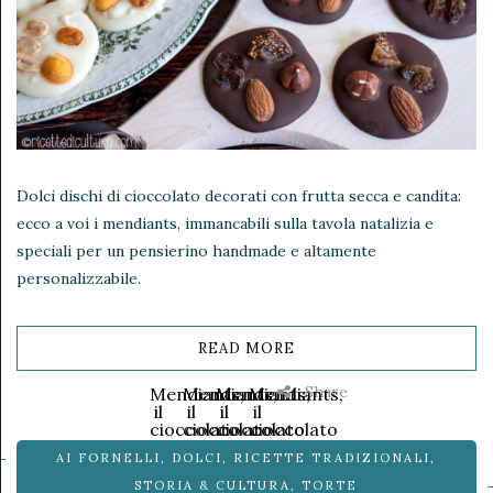
Dolci dischi di cioccolato decorati con frutta secca e candita:
ecco a voi i mendiants, immancabili sulla tavola natalizia e
speciali per un pensierino handmade e altamente
personalizzabile.
READ MORE
Share
Mendiants,
Mendiants,
Mendiants,
Mendiants,
il
il
il
il
cioccolato
cioccolato
cioccolato
cioccolato
incontra
incontra
incontra
incontra
AI FORNELLI
,
DOLCI
,
RICETTE TRADIZIONALI
,
la
la
la
la
frutta
frutta
frutta
frutta
STORIA & CULTURA
,
TORTE