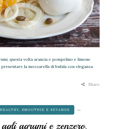
grumi, questa volta arancia e pompelmo e limone
r presentare la mozzarella di bufala con eleganza.
Share
HEALTHY
,
SMOOTHIE E BEVANDE
 agli agrumi e zenzero,