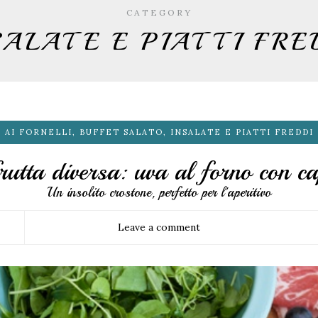
CATEGORY
SALATE E PIATTI FRE
AI FORNELLI
,
BUFFET SALATO
,
INSALATE E PIATTI FREDDI
rutta diversa: uva al forno con ca
Un insolito crostone, perfetto per l'aperitivo
Leave a comment