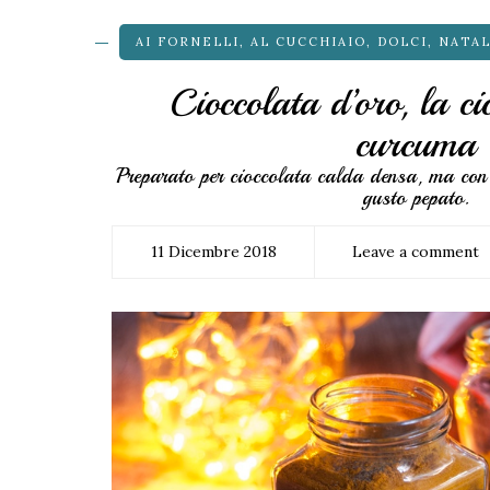
AI FORNELLI
,
AL CUCCHIAIO
,
DOLCI
,
NATA
Cioccolata d’oro, la ci
curcuma
Preparato per cioccolata calda densa, ma co
gusto pepato.
11 Dicembre 2018
Leave a comment