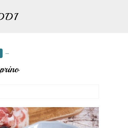
DDI
prino