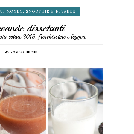
AL MONDO
,
SMOOTHIE E BEVANDE
evande dissetanti
sta estate 2018, freschissime e leggere
Leave a comment