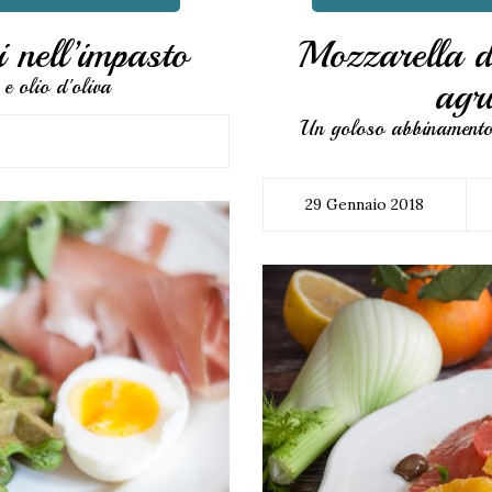
 nell’impasto
Mozzarella d
agr
e olio d'oliva
Un goloso abbinamento 
29 Gennaio 2018