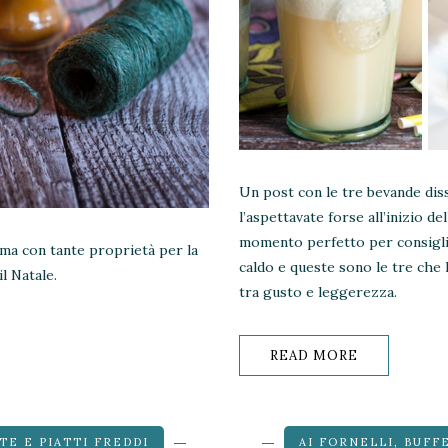
Un post con le tre bevande diss
l’aspettavate forse all’inizio de
momento perfetto per consiglia
cuma con tante proprietà per la
caldo e queste sono le tre che 
l Natale.
tra gusto e leggerezza.
READ MORE
TE E PIATTI FREDDI
AI FORNELLI
,
BUFF