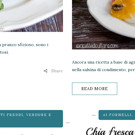
 pranzo sfizioso, sono i
tosi.
Ancora una ricetta a base di a
nella salsina di condimento, pe
Share
READ MORE
TTI FREDDI
,
VERDURE E
AI FORNELLI
,
Chia fresca