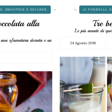
LE
,
SMOOTHIE E BEVANDE
AI FORNELLI
,
D
occolata alla
Tre b
Le più amate di que
n una sfumatura dorata e un
24 Agosto 2018