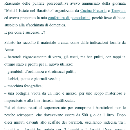
Riassunto delle puntate precedenti:vi avevo annunciato della giornata
“Metti l’Estate nel Barattolo” organizzata da
Cucina Precaria
e
Tangram
ed avevo preparato la mia
confettura di pomodorini
, perchè fosse di buon
auspicio alla sfacchinata di domenica.
E poi cosa è successo…?
Sabato ho raccolto il materiale a casa, come dalle indicazioni fornite da
Anna:
– barattoli rigorosamente di vetro, già usati, ma ben puliti, con tappi in
ottimo stato e pronti per il nuovo utilizzo;
– grembiuli d’ordinanza e strofinacci puliti;
– forbici, penna e giornali vecchi;
– macchina fotografica;
– una bottiglia vuota da un litro e mezzo, per uno scopo misterioso e
imprecisato e alla fine rimasta inutilizzata…
Poi ci siamo recati al supermercato per comprare i barattoloni per le
pesche sciroppate, che dovevavano essere da 500 g o da 1 litro. Dopo
dieci minuti davanti allo scaffale dei barattoli, oscillando indecisa tra i
lunghi e i larghi ho optato per 2 lunghi e 2 larghi. Dopo esserci