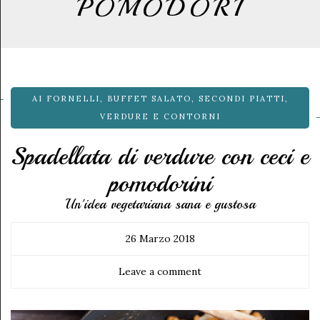
POMODORI
AI FORNELLI
,
BUFFET SALATO
,
SECONDI PIATTI
,
VERDURE E CONTORNI
Spadellata di verdure con ceci e
pomodorini
Un'idea vegetariana sana e gustosa
26 Marzo 2018
Leave a comment