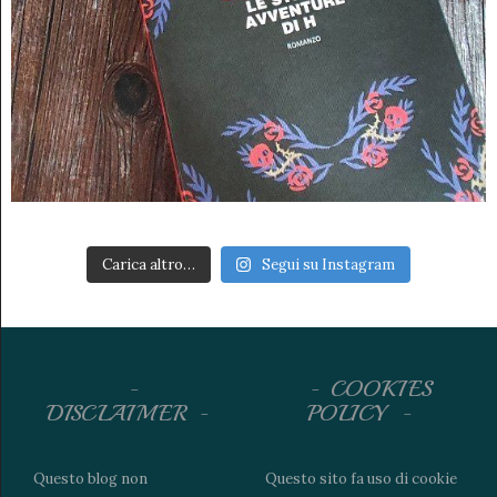
Carica altro…
Segui su Instagram
COOKIES
DISCLAIMER
POLICY
Questo blog non
Questo sito fa uso di cookie