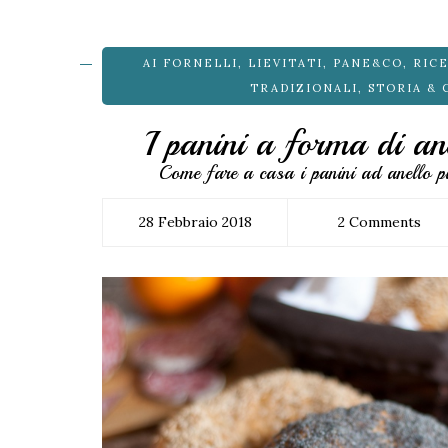
AI FORNELLI
,
LIEVITATI
,
PANE&CO
,
RICE
TRADIZIONALI
,
STORIA & 
I panini a forma di ane
Come fare a casa i panini ad anello 
28 Febbraio 2018
2 Comments