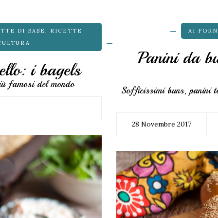
TTE DI BASE
,
RICETTE
AI FORN
CULTURA
Panini da bu
llo: i bagels
più famosi del mondo
Sofficissimi buns, panini 
28 Novembre 2017