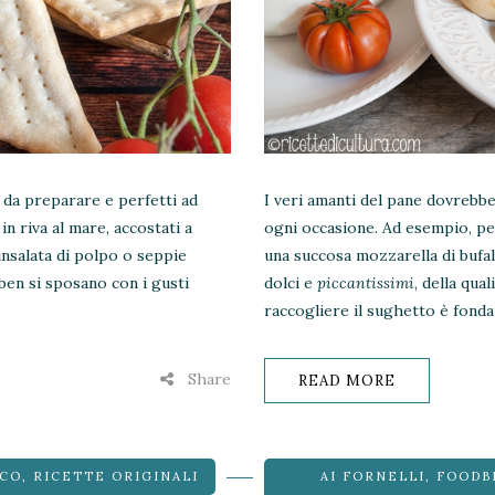
 da preparare e perfetti ad
I veri amanti del pane dovrebb
 in riva al mare, accostati a
ogni occasione. Ad esempio, pe
nsalata di polpo o seppie
una succosa mozzarella di bufal
ben si sposano con i gusti
dolci e
piccantissimi
, della qua
raccogliere il sughetto è fond
Share
READ MORE
CO
,
RICETTE ORIGINALI
AI FORNELLI
,
FOODB