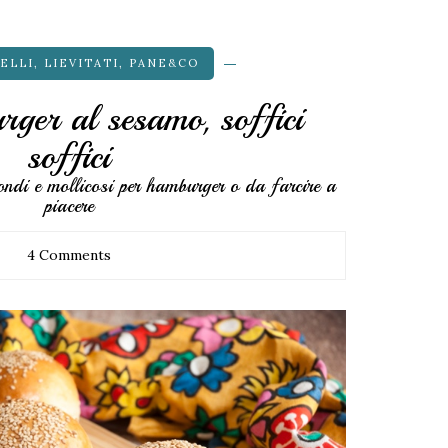
ELLI
,
LIEVITATI
,
PANE&CO
rger al sesamo, soffici
soffici
tondi e mollicosi per hamburger o da farcire a
piacere
4 Comments