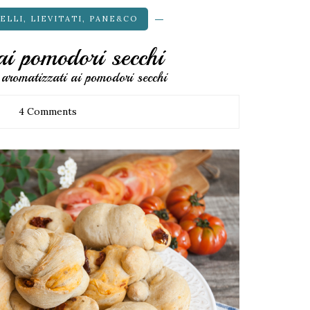
ELLI
,
LIEVITATI
,
PANE&CO
ai pomodori secchi
i aromatizzati ai pomodori secchi
4 Comments