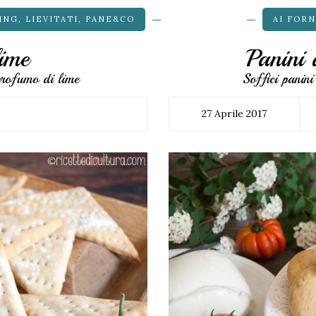
ING
,
LIEVITATI
,
PANE&CO
AI FORN
lime
Panini 
profumo di lime
Soffici panin
27 Aprile 2017