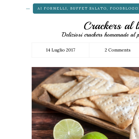
AI FORNELLI
,
BUFFET SALATO
,
FOODBLOGG
Crackers al 
Deliziosi crackers homemade al 
14 Luglio 2017
2 Comments