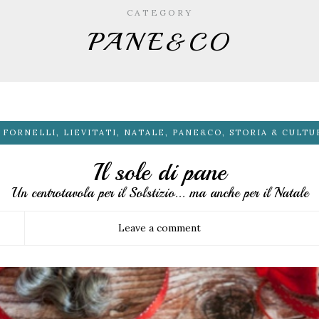
CATEGORY
PANE&CO
I FORNELLI
,
LIEVITATI
,
NATALE
,
PANE&CO
,
STORIA & CULTU
Il sole di pane
Un centrotavola per il Solstizio... ma anche per il Natale
Leave a comment