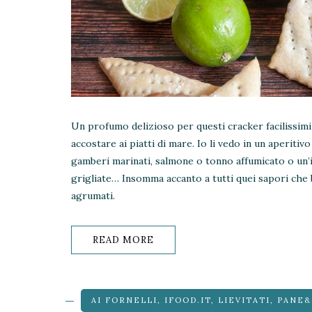
Un profumo delizioso per questi cracker facilissimi
accostare ai piatti di mare. Io li vedo in un aperitivo
gamberi marinati, salmone o tonno affumicato o un’i
grigliate… Insomma accanto a tutti quei sapori che 
agrumati.
READ MORE
AI FORNELLI
,
IFOOD.IT
,
LIEVITATI
,
PANE&