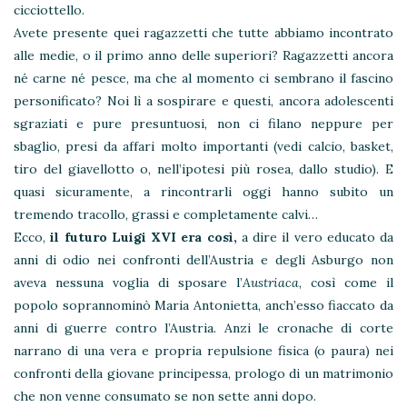
cicciottello.
Avete presente quei ragazzetti che tutte abbiamo incontrato
alle medie, o il primo anno delle superiori? Ragazzetti ancora
né carne né pesce, ma che al momento ci sembrano il fascino
personificato? Noi lì a sospirare e questi, ancora adolescenti
sgraziati e pure presuntuosi, non ci filano neppure per
sbaglio, presi da affari molto importanti (vedi calcio, basket,
tiro del giavellotto o, nell’ipotesi più rosea, dallo studio). E
quasi sicuramente, a rincontrarli oggi hanno subito un
tremendo tracollo, grassi e completamente calvi…
Ecco,
il futuro Luigi XVI era così,
a dire il vero educato da
anni di odio nei confronti dell’Austria e degli Asburgo non
aveva nessuna voglia di sposare l’
Austriaca
, così come il
popolo soprannominò Maria Antonietta, anch’esso fiaccato da
anni di guerre contro l’Austria. Anzi le cronache di corte
narrano di una vera e propria repulsione fisica (o paura) nei
confronti della giovane principessa, prologo di un matrimonio
che non venne consumato se non sette anni dopo.