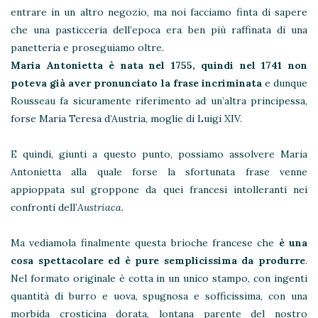
entrare in un altro negozio, ma noi facciamo finta di sapere
che una pasticceria dell’epoca era ben più raffinata di una
panetteria e proseguiamo oltre.
Maria Antonietta è nata nel 1755, quindi nel 1741 non
poteva già aver pronunciato la frase incriminata
e dunque
Rousseau fa sicuramente riferimento ad un’altra principessa,
forse Maria Teresa d’Austria, moglie di Luigi XIV.
E quindi, giunti a questo punto, possiamo assolvere Maria
Antonietta alla quale forse la sfortunata frase venne
appioppata sul groppone da quei francesi intolleranti nei
confronti dell’
Austriaca
.
Ma vediamola finalmente questa brioche francese che
è una
cosa spettacolare ed è pure semplicissima da produrre
.
Nel formato originale è cotta in un unico stampo, con ingenti
quantità di burro e uova, spugnosa e sofficissima, con una
morbida crosticina dorata, lontana parente del nostro