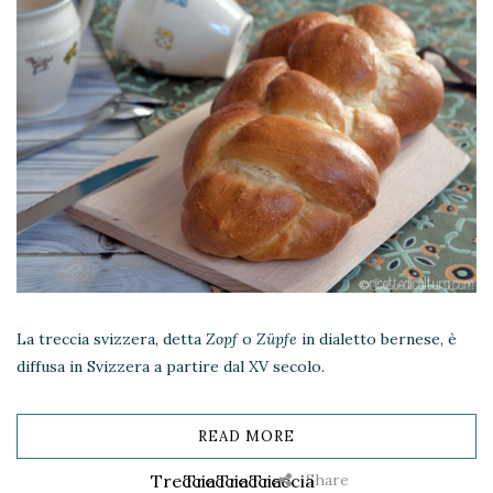
La treccia svizzera, detta
Zopf
o
Züpfe
in dialetto bernese, è
diffusa in Svizzera a partire dal XV secolo.
READ MORE
Share
Treccia
Treccia
Treccia
Treccia