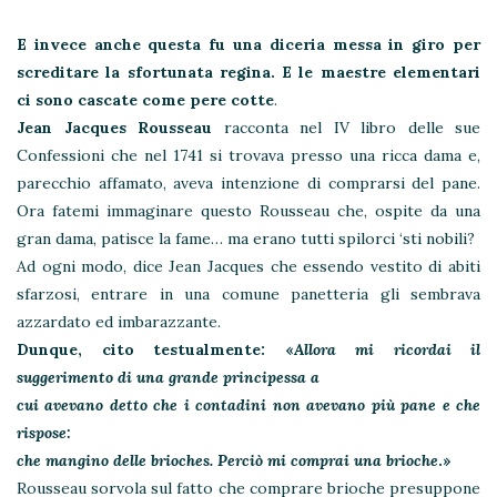
E invece anche questa fu una diceria messa in giro per
screditare la sfortunata regina. E le maestre elementari
ci sono cascate come pere cotte
.
Jean Jacques Rousseau
racconta nel IV libro delle sue
Confessioni che nel 1741 si trovava presso una ricca dama e,
parecchio affamato, aveva intenzione di comprarsi del pane.
Ora fatemi immaginare questo Rousseau che, ospite da una
gran dama, patisce la fame… ma erano tutti spilorci ‘sti nobili?
Ad ogni modo, dice Jean Jacques che essendo vestito di abiti
sfarzosi, entrare in una comune panetteria gli sembrava
azzardato ed imbarazzante.
Dunque, cito testualmente: «
Allora mi ricordai il
suggerimento di una grande principessa a
cui avevano detto che i contadini non avevano più pane e che
rispose:
che mangino delle brioches. Perciò mi comprai una brioche
.»
Rousseau sorvola sul fatto che comprare brioche presuppone