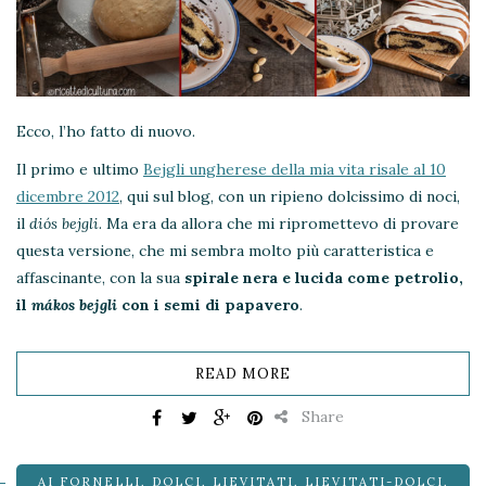
Ecco, l’ho fatto di nuovo.
Il primo e ultimo
Bejgli ungherese della mia vita risale al 10
dicembre 2012
, qui sul blog, con un ripieno dolcissimo di noci,
il
diós bejgli
. Ma era da allora che mi ripromettevo di provare
questa versione, che mi sembra molto più caratteristica e
affascinante, con la sua
spirale nera e lucida come petrolio,
il
mákos bejgli
con i semi di papavero
.
READ MORE
Share
AI FORNELLI
,
DOLCI
,
LIEVITATI
,
LIEVITATI-DOLCI
,