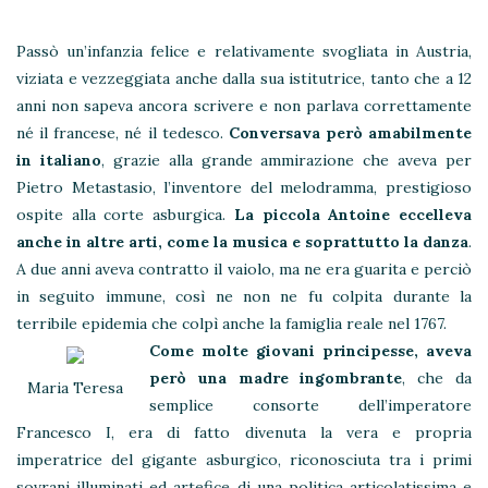
Passò un’infanzia felice e relativamente svogliata in Austria,
viziata e vezzeggiata anche dalla sua istitutrice, tanto che a 12
anni non sapeva ancora scrivere e non parlava correttamente
né il francese, né il tedesco.
Conversava però amabilmente
in italiano
, grazie alla grande ammirazione che aveva per
Pietro Metastasio, l’inventore del melodramma, prestigioso
ospite alla corte asburgica.
La piccola Antoine eccelleva
anche in altre arti, come la musica e soprattutto la danza
.
A due anni aveva contratto il vaiolo, ma ne era guarita e perciò
in seguito immune, così ne non ne fu colpita durante la
terribile epidemia che colpì anche la famiglia reale nel 1767.
Come molte giovani principesse, aveva
però una madre ingombrante
, che da
Maria Teresa
semplice consorte dell’imperatore
Francesco I, era di fatto divenuta la vera e propria
imperatrice del gigante asburgico, riconosciuta tra i primi
sovrani illuminati ed artefice di una politica articolatissima e