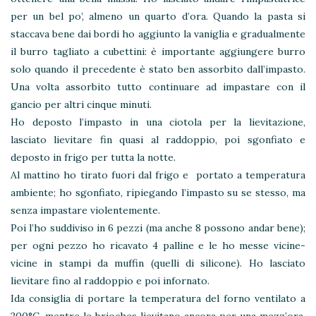
per un bel po’, almeno un quarto d’ora. Quando la pasta si
staccava bene dai bordi ho aggiunto la vaniglia e gradualmente
il burro tagliato a cubettini: è importante aggiungere burro
solo quando il precedente è stato ben assorbito dall’impasto.
Una volta assorbito tutto continuare ad impastare con il
gancio per altri cinque minuti.
Ho deposto l’impasto in una ciotola per la lievitazione,
lasciato lievitare fin quasi al raddoppio, poi sgonfiato e
deposto in frigo per tutta la notte.
Al mattino ho tirato fuori dal frigo e portato a temperatura
ambiente; ho sgonfiato, ripiegando l’impasto su se stesso, ma
senza impastare violentemente.
Poi l’ho suddiviso in 6 pezzi (ma anche 8 possono andar bene);
per ogni pezzo ho ricavato 4 palline e le ho messe vicine-
vicine in stampi da muffin (quelli di silicone). Ho lasciato
lievitare fino al raddoppio e poi infornato.
Ida consiglia di portare la temperatura del forno ventilato a
200°C, mentre le brioches lievitano ancora per una mezz’ora,