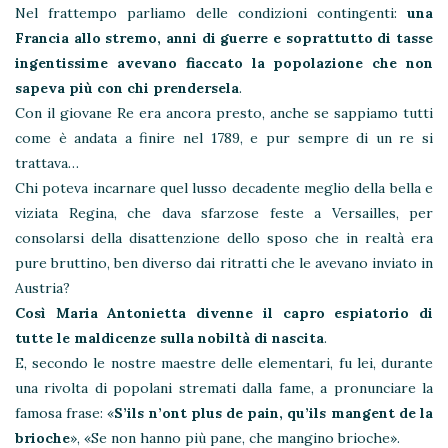
Nel frattempo parliamo delle condizioni contingenti:
una
Francia allo stremo, anni di guerre e soprattutto di tasse
ingentissime avevano fiaccato la popolazione che non
sapeva più con chi prendersela
.
Con il giovane Re era ancora presto, anche se sappiamo tutti
come è andata a finire nel 1789, e pur sempre di un re si
trattava…
Chi poteva incarnare quel lusso decadente meglio della bella e
viziata Regina, che dava sfarzose feste a Versailles, per
consolarsi della disattenzione dello sposo che in realtà era
pure bruttino, ben diverso dai ritratti che le avevano inviato in
Austria?
Così Maria Antonietta divenne il capro espiatorio di
tutte le maldicenze sulla nobiltà di nascita
.
E, secondo le nostre maestre delle elementari, fu lei, durante
una rivolta di popolani stremati dalla fame, a pronunciare la
famosa frase: «
S’ils n’ont plus de pain, qu’ils mangent de la
brioche
», «Se non hanno più pane, che mangino brioche».