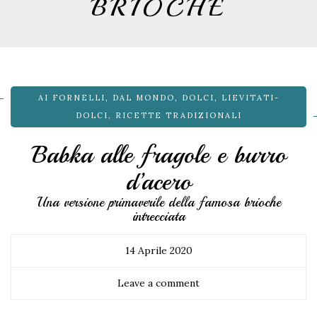
BRIOCHE
AI FORNELLI
,
DAL MONDO
,
DOLCI
,
LIEVITATI-
DOLCI
,
RICETTE TRADIZIONALI
Babka alle fragole e burro
d’acero
Una versione primaverile della famosa brioche
intrecciata
14 Aprile 2020
Leave a comment