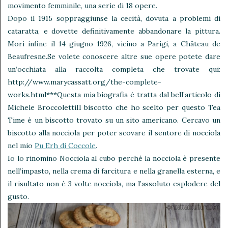
movimento femminile, una serie di 18 opere.
Dopo il 1915 soppraggiunse la cecità, dovuta a problemi di
cataratta, e dovette definitivamente abbandonare la pittura.
Morì infine il 14 giugno 1926, vicino a Parigi, a Château de
Beaufresne.Se volete conoscere altre sue opere potete dare
un’occhiata alla raccolta completa che trovate qui:
http://www.marycassatt.org/the-complete-
works.html***Questa mia biografia è tratta dal bell’articolo di
Michele BroccolettiIl biscotto che ho scelto per questo Tea
Time è un biscotto trovato su un sito americano. Cercavo un
biscotto alla nocciola per poter scovare il sentore di nocciola
nel mio
Pu Erh di Coccole
.
Io lo rinomino Nocciola al cubo perché la nocciola è presente
nell’impasto, nella crema di farcitura e nella granella esterna, e
il risultato non è 3 volte nocciola, ma l’assoluto esplodere del
gusto.