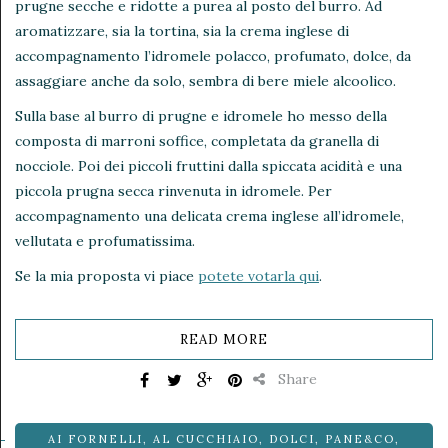
prugne secche e ridotte a purea al posto del burro. Ad
aromatizzare, sia la tortina, sia la crema inglese di
accompagnamento l’idromele polacco, profumato, dolce, da
assaggiare anche da solo, sembra di bere miele alcoolico.
Sulla base al burro di prugne e idromele ho messo della
composta di marroni soffice, completata da granella di
nocciole. Poi dei piccoli fruttini dalla spiccata acidità e una
piccola prugna secca rinvenuta in idromele. Per
accompagnamento una delicata crema inglese all’idromele,
vellutata e profumatissima.
Se la mia proposta vi piace
potete votarla qui
.
READ MORE
Share
AI FORNELLI
,
AL CUCCHIAIO
,
DOLCI
,
PANE&CO
,