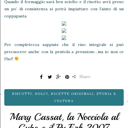
Quando il formaggio sarà ben sciolto e il risotto avrà preso
un po’ di consistenza si potrà impiattare con l’aiuto di un
coppapasta.
Per completezza sappiate che il riso integrale si può
precuocere anche con la pentola a pressione…ma io non ce
l’ho!!
Share
BISCOTTI
,
DOLCI
,
RICETTE ORIGINALI
,
STORIA &
CULTURA
Mary Cassat, la Nocciola al
Cubo e il Pu Erh 2007