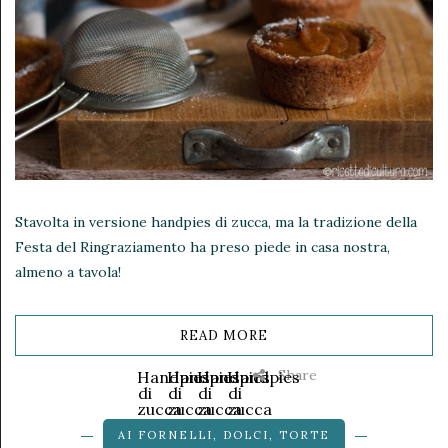
Stavolta in versione handpies di zucca, ma la tradizione della
Festa del Ringraziamento ha preso piede in casa nostra,
almeno a tavola!
READ MORE
Share
Handpies
Handpies
Handpies
Handpies
di
di
di
di
zucca
zucca
zucca
zucca
Una
Una
Una
Una
AI FORNELLI
,
DOLCI
,
TORTE
nuova
nuova
nuova
nuova