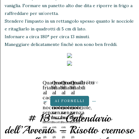
vaniglia. Formare un panetto alto due dita e riporre in frigo a
raffreddare per un’oretta.
Stendere l’impasto in un rettangolo spesso quanto le nocciole
e ritagliarlo in quadrotti di 5 cm di lato.
Infornare a circa 180° per circa 13 minuti.
Maneggiare delicatamente finchè non sono ben freddi.
Share
Quadrotti
Quadrotti
Quadrotti
Quadrotti
friabili
friabili
friabili
friabili
al
al
al
al
cacao
cacao
cacao
cacao
AI FORNELLI
e
e
e
e
nocciole,
nocciole,
nocciole,
nocciole,
senza
senza
senza
senza
# 13 – Calendario
burro
burro
burro
burro
Biscotti
Biscotti
Biscotti
Biscotti
dell’Avvento – Risotto cremoso
con
con
con
con
olio
olio
olio
olio
(di
(di
(di
(di