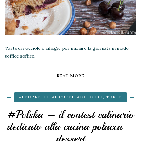
Torta di nocciole e ciliegie per iniziare la giornata in modo
soffice soffice.
READ MORE
AI FORNELLI
,
AL CUCCHIAIO
,
DOLCI
,
TORTE
#Polska – il contest culinario
dedicato alla cucina polacca –
dessert