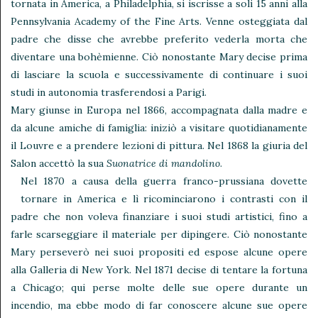
tornata in America, a Philadelphia, si iscrisse a soli 15 anni alla
Pennsylvania Academy of the Fine Arts. Venne osteggiata dal
padre che disse che avrebbe preferito vederla morta che
diventare una bohèmienne. Ciò nonostante Mary decise prima
di lasciare la scuola e successivamente di continuare i suoi
studi in autonomia trasferendosi a Parigi.
Mary giunse in Europa nel 1866, accompagnata dalla madre e
da alcune amiche di famiglia: iniziò a visitare quotidianamente
il Louvre e a prendere lezioni di pittura. Nel 1868 la giuria del
Salon accettò la sua
Suonatrice di mandolino
.
Nel 1870 a causa della guerra franco-prussiana dovette
tornare in America e lì ricominciarono i contrasti con il
padre che non voleva finanziare i suoi studi artistici, fino a
farle scarseggiare il materiale per dipingere. Ciò nonostante
Mary perseverò nei suoi propositi ed espose alcune opere
alla Galleria di New York. Nel 1871 decise di tentare la fortuna
a Chicago; qui perse molte delle sue opere durante un
incendio, ma ebbe modo di far conoscere alcune sue opere