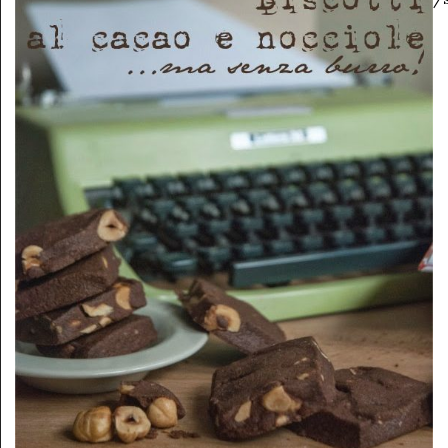
avocado_2.jpg"
class="pinterest-
share">