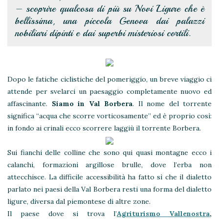
– scoprire qualcosa di più su Novi Ligure che è
bellissima, una piccola Genova dai palazzi
nobiliari dipinti e dai superbi misteriosi cortili.
Dopo le fatiche ciclistiche del pomeriggio, un breve viaggio ci
attende per svelarci un paesaggio completamente nuovo ed
affascinante.
Siamo in Val Borbera
. Il nome del torrente
significa “acqua che scorre vorticosamente” ed è proprio così:
in fondo ai crinali ecco scorrere laggiù il torrente Borbera.
Sui fianchi delle colline che sono qui quasi montagne ecco i
calanchi, formazioni argillose brulle, dove l’erba non
attecchisce. La difficile accessibilità ha fatto sì che il dialetto
parlato nei paesi della Val Borbera resti una forma del dialetto
ligure, diversa dal piemontese di altre zone.
Il paese dove si trova l’
Agriturismo Vallenostra
,