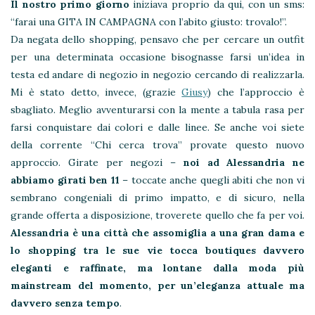
Il nostro primo giorno
iniziava proprio da qui, con un sms:
“farai una GITA IN CAMPAGNA con l’abito giusto: trovalo!”.
Da negata dello shopping, pensavo che per cercare un outfit
per una determinata occasione bisognasse farsi un’idea in
testa ed andare di negozio in negozio cercando di realizzarla.
Mi è stato detto, invece, (grazie
Giusy
) che l’approccio è
sbagliato. Meglio avventurarsi con la mente a tabula rasa per
farsi conquistare dai colori e dalle linee. Se anche voi siete
della corrente “Chi cerca trova” provate questo nuovo
approccio. Girate per negozi –
noi ad Alessandria ne
abbiamo girati ben 11
– toccate anche quegli abiti che non vi
sembrano congeniali di primo impatto, e di sicuro, nella
grande offerta a disposizione, troverete quello che fa per voi.
Alessandria è una città che assomiglia a una gran dama e
lo shopping tra le sue vie tocca boutiques davvero
eleganti e raffinate, ma lontane dalla moda più
mainstream del momento, per un’eleganza attuale ma
davvero senza tempo
.