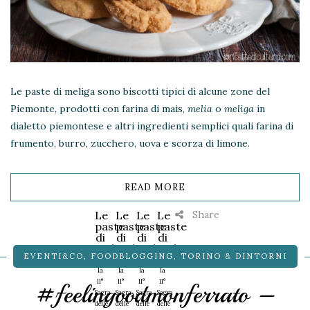
Le paste di meliga sono biscotti tipici di alcune zone del
Piemonte, prodotti con farina di mais,
melia
o
meliga
in
dialetto piemontese e altri ingredienti semplici quali farina di
frumento, burro, zucchero, uova e scorza di limone.
READ MORE
Share
Le
Le
Le
Le
paste
paste
paste
paste
di
di
di
di
meliga
meliga
meliga
meliga
EVENTI&CO
,
FOODBLOGGING
,
TORINO & DINTORNI
...e
...e
...e
...e
la
la
la
la
11°
11°
11°
11°
#feelingoodmonferrato –
Sagra
Sagra
Sagra
Sagra
delle
delle
delle
delle