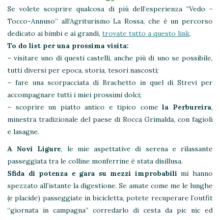
Se volete scoprire qualcosa di più dell’esperienza “Vedo -
Tocco-Annuso” all’Agriturismo La Rossa, che è un percorso
dedicato ai bimbi e ai grandi,
trovate tutto a questo link
.
To do list per una prossima visita:
– visitare uno di questi castelli, anche più di uno se possibile,
tutti diversi per epoca, storia, tesori nascosti;
– fare una scorpacciata di Brachetto in quel di Strevi per
accompagnare tutti i miei prossimi dolci;
– scoprire un piatto antico e tipico come
la Perbureira
,
minestra tradizionale del paese di Rocca Grimalda, con fagioli
e lasagne.
A Novi Ligure
, le mie aspettative di serena e rilassante
passeggiata tra le colline monferrine è stata disillusa.
Sfida di potenza e gara su mezzi improbabili
mi hanno
spezzato all’istante la digestione. Se amate come me le lunghe
(e placide) passeggiate in bicicletta, potete recuperare l’outfit
“giornata in campagna” corredarlo di cesta da pic nic ed