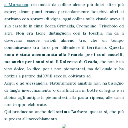
a Morsasco
, circondati da colline alcune più dolci, altre più
aspre; alcuni punti erano particolarmente boschivi altri si
aprivano con sprazzi di vigna; ogni collina sulla visuale aveva il
suo castello in cima: Rocca Grimalda, Cremolino, Trisobbio ed
altri. Non era facile distinguerli con la foschia, ma da lì
dovevano essere visibili almeno tre, che un tempo
comunicavano tra loro per difendere il territorio.
Questa
zona è stata accomunata alla Francia per i suoi castelli,
ma anche per i suoi vini
. Il
Dolcetto di Ovada
, che non è un
vino dolce, lo dico per i non-piemontesi, ma del quale si ha
notizia a partire dal XVIII secolo, coltivato ad
Acqui e ad Alessandria. Naturalmente amabile non ha bisogno
di lungo invecchiamento o di affinatura in botte di legno e si
abbina agli antipasti piemontesi, alla pasta ripiena, alle carni
non troppo elaborate.
Qui producono anche dell’
ottima Barbera
, questa sì, che più
si presta all’invecchiamento.