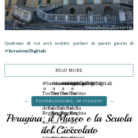
Qualcuno di voi avrà sentito parlare in questi giorni di
#
InvasioniDigitali
.
READ MORE
Share
#InvasioniDigitali
#InvasioniDigitali
#InvasioniDigitali
#InvasioniDigitali
a
a
a
a
Torino
Torino
Torino
Torino
–
–
–
–
FOODBLOGGING
,
IN VIAGGIO
Villa
Villa
Villa
Villa
della
della
della
della
Regina
Regina
Regina
Regina
Perugina, il Museo e la Scuola
I
I
I
I
social
social
social
social
del Cioccolato
per
per
per
per
la
la
la
la
promozione
promozione
promozione
promozione