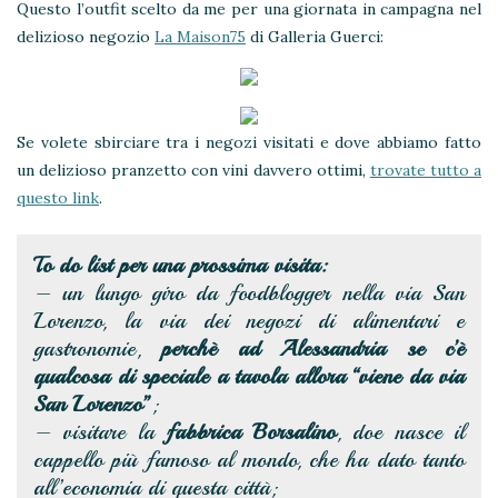
Questo l’outfit scelto da me per una giornata in campagna nel
delizioso negozio
La Maison75
di Galleria Guerci:
Se volete sbirciare tra i negozi visitati e dove abbiamo fatto
un delizioso pranzetto con vini davvero ottimi,
trovate tutto a
questo link
.
To do list per una prossima visita:
– un lungo giro da foodblogger nella via San
Lorenzo, la via dei negozi di alimentari e
gastronomie,
perchè ad Alessandria se c’è
qualcosa di speciale a tavola allora “viene da via
San Lorenzo”
;
– visitare la
fabbrica Borsalino
, doe nasce il
cappello più famoso al mondo, che ha dato tanto
all’economia di questa città;