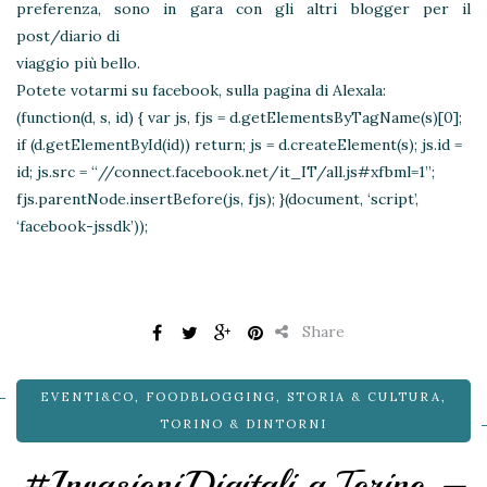
preferenza, sono in gara con gli altri blogger per il
post/diario di
viaggio più bello.
Potete votarmi su facebook, sulla pagina di Alexala:
(function(d, s, id) { var js, fjs = d.getElementsByTagName(s)[0];
if (d.getElementById(id)) return; js = d.createElement(s); js.id =
id; js.src = “//connect.facebook.net/it_IT/all.js#xfbml=1”;
fjs.parentNode.insertBefore(js, fjs); }(document, ‘script’,
‘facebook-jssdk’));
Share
EVENTI&CO
,
FOODBLOGGING
,
STORIA & CULTURA
,
TORINO & DINTORNI
#InvasioniDigitali a Torino –