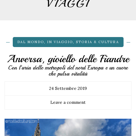
VIAGGI
DAL MONDO
,
IN VIAGGIO
,
STORIA & CULTURA
Anversa, gioiello delle Fiandre
Con l'aria delle metropoli del nord Europa e un cuore
che pulsa vitalità
24 Settembre 2019
Leave a comment