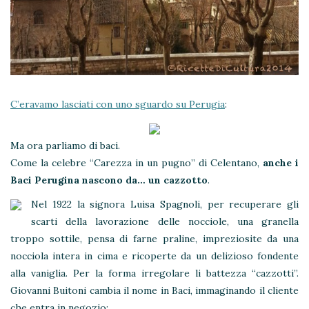
C’eravamo lasciati con uno sguardo su Perugia
:
Ma ora parliamo di baci.
Come la celebre “Carezza in un pugno” di Celentano,
anche i
Baci Perugina nascono da… un cazzotto
.
Nel 1922 la signora Luisa Spagnoli, per recuperare gli
scarti della lavorazione delle nocciole, una granella
troppo sottile, pensa di farne praline, impreziosite da una
nocciola intera in cima e ricoperte da un delizioso fondente
alla vaniglia. Per la forma irregolare li battezza “cazzotti”.
Giovanni Buitoni cambia il nome in Baci, immaginando il cliente
che entra in negozio: