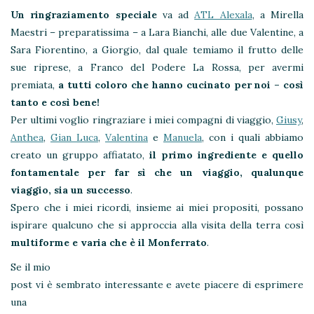
Un ringraziamento speciale
va ad
ATL Alexala
, a Mirella
Maestri – preparatissima – a Lara Bianchi, alle due Valentine, a
Sara Fiorentino, a Giorgio, dal quale temiamo il frutto delle
sue riprese, a Franco del Podere La Rossa, per avermi
premiata,
a tutti coloro che hanno cucinato per noi – così
tanto e così bene!
Per ultimi voglio ringraziare i miei compagni di viaggio,
Giusy
,
Anthea
,
Gian Luca
,
Valentina
e
Manuela
, con i quali abbiamo
creato un gruppo affiatato,
il primo ingrediente e quello
fontamentale per far sì che un viaggio, qualunque
viaggio, sia un successo
.
Spero che i miei ricordi, insieme ai miei propositi, possano
ispirare qualcuno che si approccia alla visita della terra così
multiforme e varia che è il Monferrato
.
Se il mio
post vi è sembrato interessante e avete piacere di esprimere
una