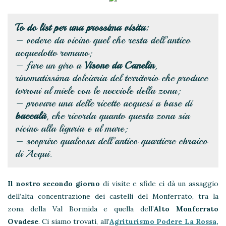
To do list per una prossima visita:
– vedere da vicino quel che resta dell’antico
acquedotto romano;
– fare un giro a
Visone da Canelin
,
rinomatissima dolciaria del territorio che produce
torroni al miele con le nocciole della zona;
– provare una delle ricette acquesi a base di
baccalà
, che ricorda quanto questa zona sia
vicino alla liguria e al mare;
– scoprire qualcosa dell’antico quartiere ebraico
di Acqui.
Il nostro secondo giorno
di visite e sfide ci dà un assaggio
dell’alta concentrazione dei castelli del Monferrato, tra la
zona della Val Bormida e quella dell’
Alto Monferrato
Ovadese
. Ci siamo trovati, all’
Agriturismo Podere La Rossa,