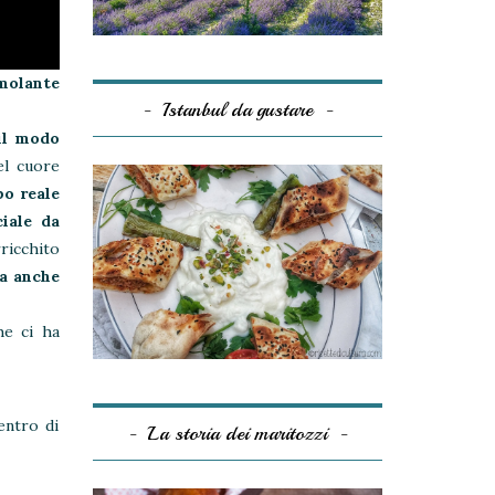
imolante
Istanbul da gustare
 il modo
del cuore
po reale
ciale da
rricchito
a anche
he ci ha
entro di
La storia dei maritozzi