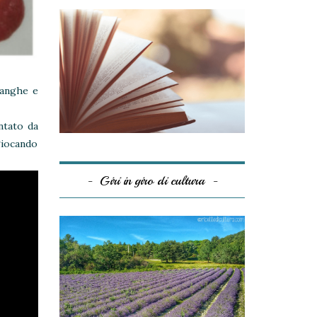
Langhe e
ntato da
 giocando
Giri in giro di cultura