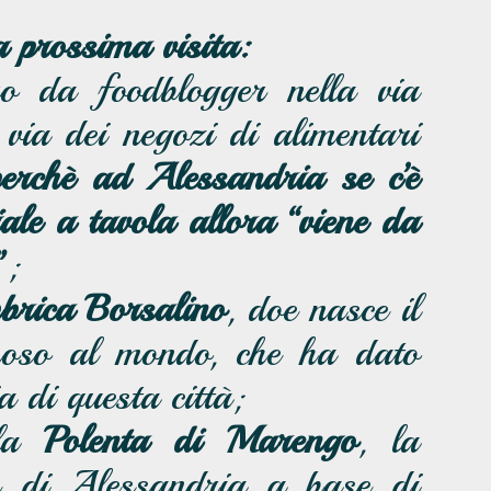
a prossima visita:
o da foodblogger nella via
via dei negozi di alimentari
perchè ad Alessandria se c’è
ale a tavola allora “viene da
”
;
brica Borsalino
, doe nasce il
moso al mondo, che ha dato
a di questa città;
 la
Polenta di Marengo
, la
re di Alessandria a base di