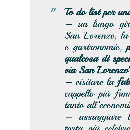
To do list per un
– un lungo gir
San Lorenzo, la 
e gastronomie,
qualcosa di speci
via San Lorenzo
– visitare la
fab
cappello più fa
tanto all’economi
– assaggiare
torta più celeb