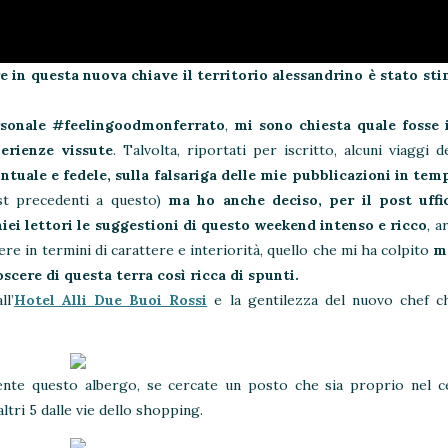
re in questa nuova chiave il territorio alessandrino è stato st
rsonale #feelingoodmonferrato
,
mi sono chiesta quale fosse
perienze vissute
. Talvolta, riportati per iscritto, alcuni viaggi 
untuale e fedele, sulla falsariga delle mie pubblicazioni in tem
ost precedenti a questo)
ma ho anche deciso, per il post uffi
miei lettori le suggestioni di questo weekend intenso e ricco
, a
re in termini di carattere e interiorità, quello che mi ha colpito
m
scere di questa terra così ricca di spunti.
l’
Hotel Alli Due Buoi Rossi
e la gentilezza del nuovo chef c
nte questo albergo, se cercate un posto che sia proprio nel c
altri 5 dalle vie dello shopping.