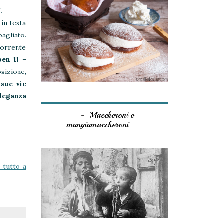
.
in testa
bagliato.
 corrente
ben 11
–
sizione,
 sue vie
eleganza
Maccheroni e
mangiamaccheroni
 tutto a