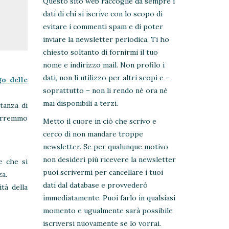
Questo sito web raccoglie da sempre i
dati di chi si iscrive con lo scopo di
evitare i commenti spam e di poter
inviare la newsletter periodica. Ti ho
chiesto soltanto di fornirmi il tuo
nome e indirizzo mail. Non profilo i
dati, non li utilizzo per altri scopi e –
o delle
soprattutto – non li rendo né ora né
mai disponibili a terzi.
tanza di
vorremmo
Metto il cuore in ciò che scrivo e
cerco di non mandare troppe
newsletter. Se per qualunque motivo
non desideri più ricevere la newsletter
e che si
puoi scrivermi per cancellare i tuoi
za.
dati dal database e provvederò
tà della
immediatamente. Puoi farlo in qualsiasi
momento e ugualmente sarà possibile
iscriversi nuovamente se lo vorrai.