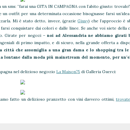
n un sms: “farai una GITA IN CAMPAGNA con l’abito giusto: trovalo!”
un outfit per una determinata occasione bisognasse farsi un’idea 
zarla. Mi è stato detto, invece, (grazie
Giusy
) che l’approccio è s
arsi conquistare dai colori e dalle linee. Se anche voi siete della
io. Girate per negozi –
noi ad Alessandria ne abbiamo girati 
eniali di primo impatto, e di sicuro, nella grande offerta a dispo
a città che assomiglia a una gran dama e lo shopping tra le
 ma lontane dalla moda più mainstream del momento, per un’
ampagna nel delizioso negozio
La Maison75
di Galleria Guerci:
biamo fatto un delizioso pranzetto con vini davvero ottimi,
trovate