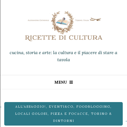
cucina, storia e arte: la cultura e il piacere di stare a
tavola
MENU
ALL'ASSAGGIO!
,
EVENTI&CO
,
FOODBLOGGING
,
LOCALI GOLOSI
,
PIZZA E FOCACCE
,
TORINO &
DINTORNI