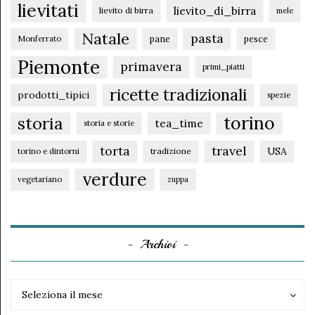
lievitati
lievito_di_birra
lievito di birra
mele
Natale
pasta
pane
pesce
Monferrato
Piemonte
primavera
primi_piatti
ricette tradizionali
prodotti_tipici
spezie
torino
storia
tea_time
storia e storie
torta
travel
USA
tradizione
torino e dintorni
verdure
vegetariano
zuppa
Archivi
Archivi
Archivi
Seleziona il mese