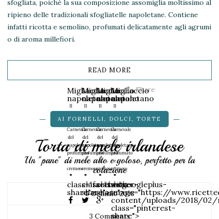
sfogliata, poiché la sua composizione assomiglia moltissimo al
ripieno delle tradizionali sfogliatelle napoletane. Contiene
infatti ricotta e semolino, profumati delicatamente agli agrumi
o di aroma millefiori.
READ MORE
Share
Migliaccio
Migliaccio
Migliaccio
Migliaccio
napoletano
napoletano
napoletano
napoletano
Il
Il
Il
Il
dolce
dolce
dolce
dolce
AI FORNELLI
,
DOLCI
,
TORTE
di
di
di
di
Carnevale
Carnevale
Carnevale
Carnevale
del
del
del
del
Torta di mele irlandese
napoletano,
napoletano,
napoletano,
napoletano,
profumato
profumato
profumato
profumato
Un "pane" di mele alto e goloso, perfetto per la
e
e
e
e
colazione
cremoso
cremoso
cremoso
cremoso
"
"
"
"
class="facebook-
class="twitter-
class="googleplus-
data-
share">
share">
share">
image="https://www.ricett
5 Gennaio 2018
content/uploads/2018/02/m
class="pinterest-
share">
3 Comments