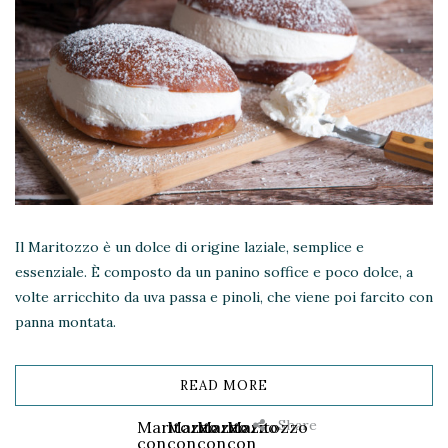
Il Maritozzo è un dolce di origine laziale, semplice e
essenziale. È composto da un panino soffice e poco dolce, a
volte arricchito da uva passa e pinoli, che viene poi farcito con
panna montata.
READ MORE
Share
Maritozzo
Maritozzo
Maritozzo
Maritozzo
con
con
con
con