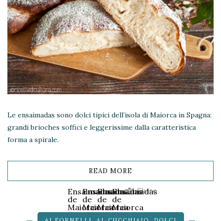
Le ensaimadas sono dolci tipici dell’isola di Maiorca in Spagna:
grandi brioches soffici e leggerissime dalla caratteristica
forma a spirale.
READ MORE
Share
Ensaimadas
Ensaimadas
Ensaimadas
Ensaimadas
de
de
de
de
Maiorca
Maiorca
Maiorca
Maiorca
Le
Le
Le
Le
AI FORNELLI
,
AL CUCCHIAIO
,
DOLCI