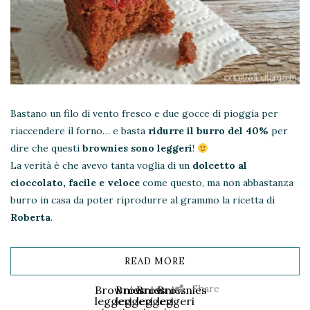
Bastano un filo di vento fresco e due gocce di pioggia per
riaccendere il forno… e basta
ridurre il burro del 40%
per
dire che questi
brownies sono leggeri
!
La verità è che avevo tanta voglia di un
dolcetto al
cioccolato, facile e veloce
come questo, ma non abbastanza
burro in casa da poter riprodurre al grammo la ricetta di
Roberta
.
READ MORE
Share
Brownies
Brownies
Brownies
Brownies
leggeri
leggeri
leggeri
leggeri