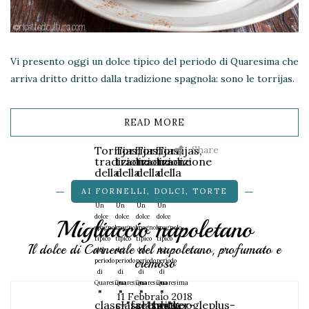
Vi presento oggi un dolce tipico del periodo di Quaresima che
arriva dritto dritto dalla tradizione spagnola: sono le torrijas.
READ MORE
Share
Torrijas,
Torrijas,
Torrijas,
Torrijas,
tradizione
tradizione
tradizione
tradizione
della
della
della
della
Settimana
Settimana
Settimana
Settimana
AI FORNELLI
,
DOLCI
,
TORTE
Santa
Santa
Santa
Santa
Un
Un
Un
Un
dolce
dolce
dolce
dolce
Migliaccio napoletano
spagnolo
spagnolo
spagnolo
spagnolo
tipico
tipico
tipico
tipico
Il dolce di Carnevale del napoletano, profumato e
del
del
del
del
cremoso
periodo
periodo
periodo
periodo
di
di
di
di
Quaresima
Quaresima
Quaresima
Quaresima
"
"
"
"
11 Febbraio 2018
class="facebook-
class="twitter-
class="googleplus-
data-