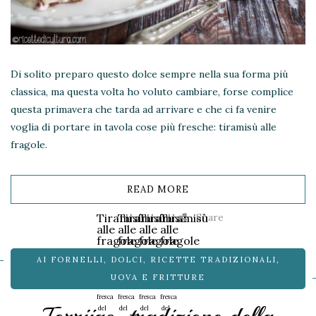
Di solito preparo questo dolce sempre nella sua forma più
classica, ma questa volta ho voluto cambiare, forse complice
questa primavera che tarda ad arrivare e che ci fa venire
voglia di portare in tavola cose più fresche: tiramisù alle
fragole.
READ MORE
Share
Tiramisù
Tiramisù
Tiramisù
Tiramisù
alle
alle
alle
alle
fragole
fragole
fragole
fragole
Una
Una
Una
Una
AI FORNELLI
,
DOLCI
,
RICETTE TRADIZIONALI
,
versione
versione
versione
versione
primaverile
primaverile
primaverile
primaverile
UOVA E FRITTURE
e
e
e
e
fresca
fresca
fresca
fresca
del
del
del
del