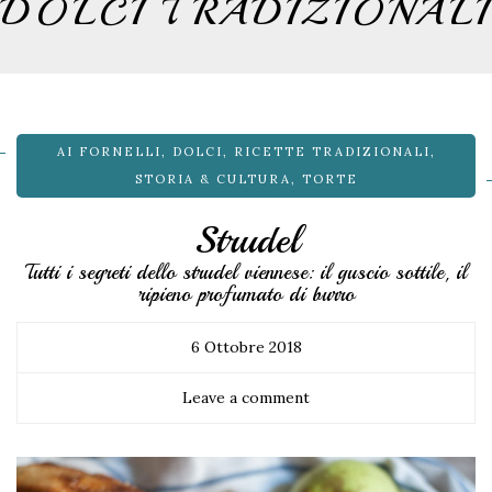
DOLCI TRADIZIONALI
AI FORNELLI
,
DOLCI
,
RICETTE TRADIZIONALI
,
STORIA & CULTURA
,
TORTE
Strudel
Tutti i segreti dello strudel viennese: il guscio sottile, il
ripieno profumato di burro
6 Ottobre 2018
Leave a comment