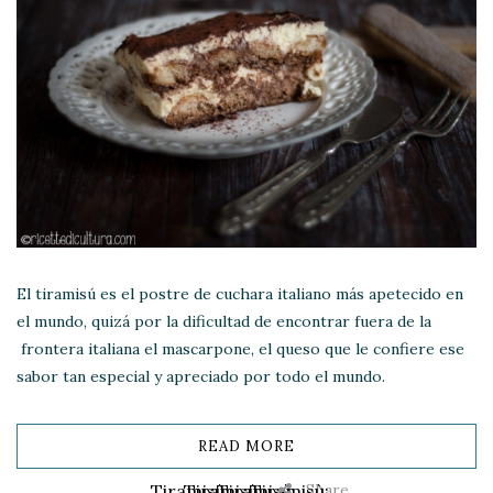
El tiramisú es el postre de cuchara italiano más apetecido en
el mundo, quizá por la dificultad de encontrar fuera de la
frontera italiana el mascarpone, el queso que le confiere ese
sabor tan especial y apreciado por todo el mundo.
READ MORE
Share
Tiramisù:
Tiramisù:
Tiramisù:
Tiramisù: