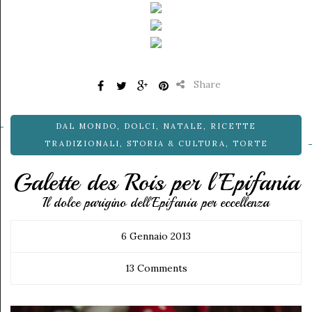
Share
DAL MONDO
,
DOLCI
,
NATALE
,
RICETTE
TRADIZIONALI
,
STORIA & CULTURA
,
TORTE
Galette des Rois per l’Epifania
Il dolce parigino dell'Epifania per eccellenza
6 Gennaio 2013
13 Comments