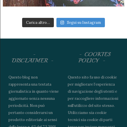
Carica altro…
Segui su Instagram
COOKIES
DISCLAIMER
POLICY
Questo blog non
Questo sito fa uso di cookie
rappresenta una testata
per migliorare l’esperienza
giornalistica in quanto viene
di navigazione degli utenti e
aggiornato senza nessuna
per raccogliere informazioni
periodicità. Non può
sull’utilizzo del sito stesso.
pertanto considerarsi un
Utilizziamo sia cookie
prodotto editoriale ai sensi
tecnici sia cookie di parti
della legge n. 62 del 7.3.2001.
terze per inviare messaggi