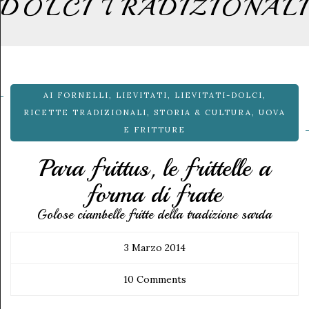
DOLCI TRADIZIONALI
AI FORNELLI
,
LIEVITATI
,
LIEVITATI-DOLCI
,
RICETTE TRADIZIONALI
,
STORIA & CULTURA
,
UOVA
E FRITTURE
Para frittus, le frittelle a
forma di frate
Golose ciambelle fritte della tradizione sarda
3 Marzo 2014
10 Comments