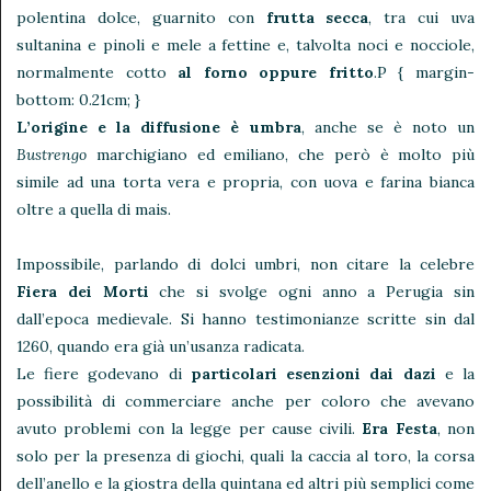
polentina dolce, guarnito con
frutta secca
, tra cui uva
sultanina e pinoli e mele a fettine e, talvolta noci e nocciole,
normalmente cotto
al forno oppure fritto
.P { margin-
bottom: 0.21cm; }
L’origine e la diffusione è umbra
, anche se è noto un
Bustrengo
marchigiano ed emiliano, che però è molto più
simile ad una torta vera e propria, con uova e farina bianca
oltre a quella di mais.
Impossibile, parlando di dolci umbri, non citare la celebre
Fiera dei Morti
che si svolge ogni anno a Perugia sin
dall’epoca medievale. Si hanno testimonianze scritte sin dal
1260, quando era già un’usanza radicata.
Le fiere godevano di
particolari esenzioni dai dazi
e la
possibilità di commerciare anche per coloro che avevano
avuto problemi con la legge per cause civili.
Era Festa
, non
solo per la presenza di giochi, quali la caccia al toro, la corsa
dell’anello e la giostra della quintana ed altri più semplici come