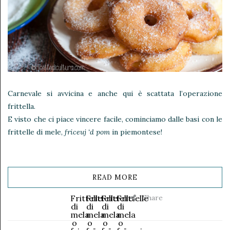
Carnevale si avvicina e anche qui è scattata l’operazione
frittella.
E visto che ci piace vincere facile, cominciamo dalle basi con le
frittelle di mele,
friceuj ‘d pom
in piemontese!
READ MORE
Share
Frittelle
Frittelle
Frittelle
Frittelle
di
di
di
di
mela
mela
mela
mela
o
o
o
o