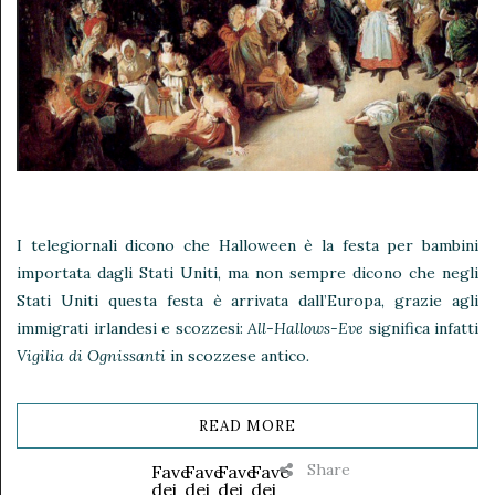
I telegiornali dicono che Halloween è la festa per bambini
importata dagli Stati Uniti, ma non sempre dicono che negli
Stati Uniti questa festa è arrivata dall’Europa, grazie agli
immigrati irlandesi e scozzesi:
All-Hallows-Eve
significa infatti
Vigilia di Ognissanti
in scozzese antico
.
READ MORE
Share
Fave
Fave
Fave
Fave
dei
dei
dei
dei