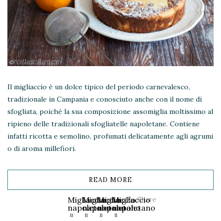
Il migliaccio è un dolce tipico del periodo carnevalesco,
tradizionale in Campania e conosciuto anche con il nome di
sfogliata, poiché la sua composizione assomiglia moltissimo al
ripieno delle tradizionali sfogliatelle napoletane. Contiene
infatti ricotta e semolino, profumati delicatamente agli agrumi
o di aroma millefiori.
READ MORE
Share
Migliaccio
Migliaccio
Migliaccio
Migliaccio
napoletano
napoletano
napoletano
napoletano
Il
Il
Il
Il