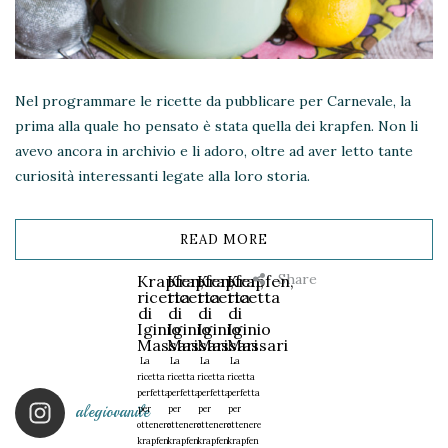
Nel programmare le ricette da pubblicare per Carnevale, la
prima alla quale ho pensato è stata quella dei krapfen. Non li
avevo ancora in archivio e li adoro, oltre ad aver letto tante
curiosità interessanti legate alla loro storia.
READ MORE
Share
Krapfen,
Krapfen,
Krapfen,
Krapfen,
ricetta
ricetta
ricetta
ricetta
di
di
di
di
Iginio
Iginio
Iginio
Iginio
Massari
Massari
Massari
Massari
La
La
La
La
ricetta
ricetta
ricetta
ricetta
perfetta
perfetta
perfetta
perfetta
alegiovanile
per
per
per
per
ottenere
ottenere
ottenere
ottenere
krapfen
krapfen
krapfen
krapfen