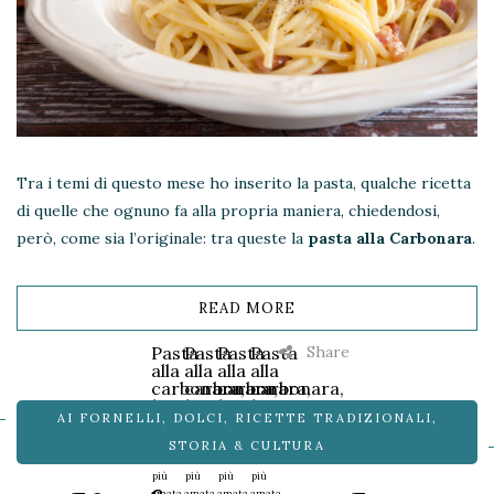
Tra i temi di questo mese ho inserito la pasta, qualche ricetta
di quelle che ognuno fa alla propria maniera, chiedendosi,
però, come sia l’originale: tra queste la
pasta alla Carbonara
.
READ MORE
Share
Pasta
Pasta
Pasta
Pasta
alla
alla
alla
alla
carbonara,
carbonara,
carbonara,
carbonara,
la
la
la
la
AI FORNELLI
,
DOLCI
,
RICETTE TRADIZIONALI
,
ricetta
ricetta
ricetta
ricetta
classica
classica
classica
classica
STORIA & CULTURA
La
La
La
La
più
più
più
più
amata
amata
amata
amata