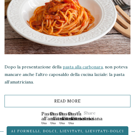
Dopo la presentazione della
pasta alla carbonara
, non poteva
mancare anche l’altro caposaldo della cucina laziale: la pasta
all’amatriciana.
READ MORE
Share
Pasta
Pasta
Pasta
Pasta
all’amatriciana
all’amatriciana
all’amatriciana
all’amatriciana
Una
Una
Una
Una
ricetta
ricetta
ricetta
ricetta
AI FORNELLI
,
DOLCI
,
LIEVITATI
,
LIEVITATI-DOLCI
classica
classica
classica
classica