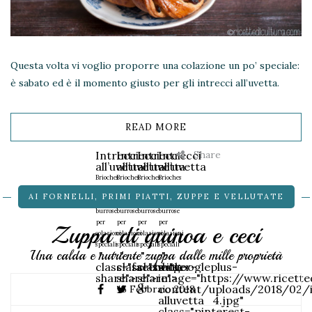
Questa volta vi voglio proporre una colazione un po’ speciale:
è sabato ed è il momento giusto per gli intrecci all’uvetta.
READ MORE
Share
Intrecci
Intrecci
Intrecci
Intrecci
all’uvetta
all’uvetta
all’uvetta
all’uvetta
Brioches
Brioches
Brioches
Brioches
golose
golose
golose
golose
AI FORNELLI
,
PRIMI PIATTI
,
ZUPPE E VELLUTATE
e
e
e
e
burrose
burrose
burrose
burrose
per
per
per
per
Zuppa di quinoa e ceci
colazioni
colazioni
colazioni
colazioni
speciali
speciali
speciali
speciali
Una calda e nutriente zuppa dalle mille proprietà
"
"
"
"
class="facebook-
class="twitter-
class="googleplus-
data-
share">
share">
share">
image="https://www.ricett
content/uploads/2018/02/i
15 Febbraio 2018
alluvetta_4.jpg"
class="pinterest-