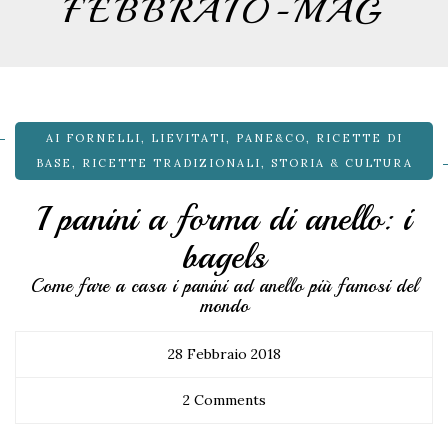
FEBBRAIO-MAG
AI FORNELLI
,
LIEVITATI
,
PANE&CO
,
RICETTE DI
BASE
,
RICETTE TRADIZIONALI
,
STORIA & CULTURA
I panini a forma di anello: i
bagels
Come fare a casa i panini ad anello più famosi del
mondo
28 Febbraio 2018
2 Comments