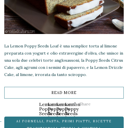
La Lemon Poppy Seeds Loaf è una semplice torta al limone
preparata con yogurt e olio extravergine d’oliva, che unisce in
una sola due celebri torte anglosassoni, la Poppy Seeds Citrus
Cake, agli agrumi con i semini di papavero, e la Lemon Drizzle
Cake, al limone, irrorata da tanto sciroppo.
READ MORE
Share
Lemon
Lemon
Lemon
Lemon
Poppy
Poppy
Poppy
Poppy
Seeds
Seeds
Seeds
Seeds
Loaf
Loaf
Loaf
Loaf
AI FORNELLI
,
PASTA
,
PRIMI PIATTI
,
RICETTE
–
–
–
–
Torta
Torta
Torta
Torta