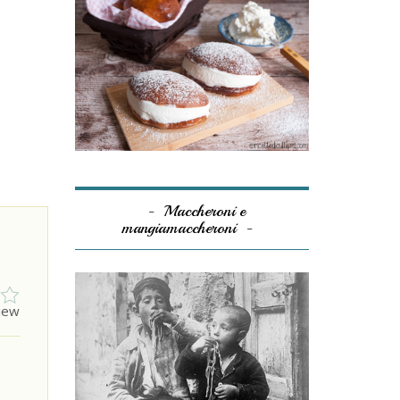
Maccheroni e
mangiamaccheroni
view