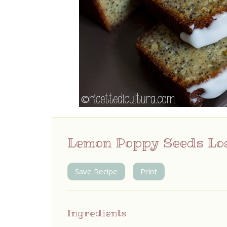
Lemon Poppy Seeds Loa
Save Recipe
Print
Ingredients