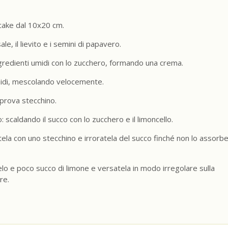
cake dal 10x20 cm.
ale, il lievito e i semini di papavero.
ingredienti umidi con lo zucchero, formando una crema.
 umidi, mescolando velocemente.
 prova stecchino.
 scaldando il succo con lo zucchero e il limoncello.
tela con uno stecchino e irroratela del succo finché non lo assorb
elo e poco succo di limone e versatela in modo irregolare sulla
re.