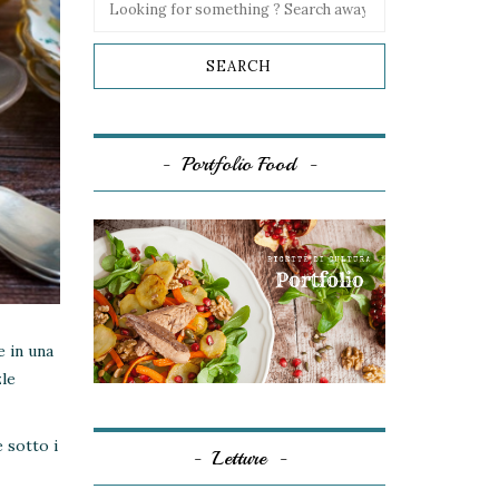
Portfolio Food
e in una
zle
 sotto i
Letture