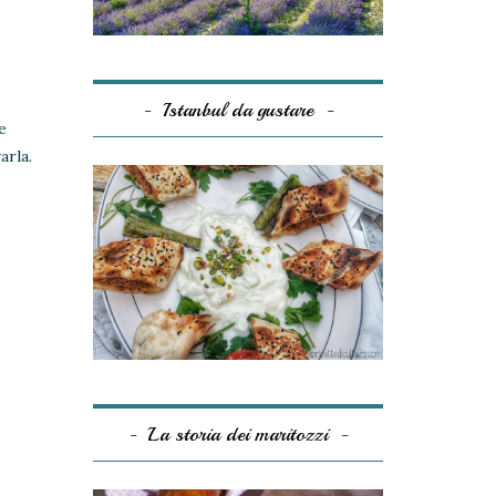
Istanbul da gustare
e
arla.
La storia dei maritozzi