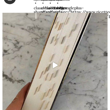
"
"
"
"
class="facebook-
class="twitter-
class="googleplus-
data-
share">
share">
share">
image="https://www.ricett
content/uploads/2017/05/p
bismark_3.jpg"
class="pinterest-
share">