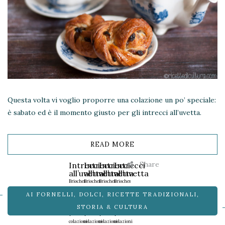
Questa volta vi voglio proporre una colazione un po’ speciale:
è sabato ed è il momento giusto per gli intrecci all’uvetta.
READ MORE
Share
Intrecci
Intrecci
Intrecci
Intrecci
all’uvetta
all’uvetta
all’uvetta
all’uvetta
Brioches
Brioches
Brioches
Brioches
golose
golose
golose
golose
AI FORNELLI
,
DOLCI
,
RICETTE TRADIZIONALI
,
e
e
e
e
burrose
burrose
burrose
burrose
STORIA & CULTURA
per
per
per
per
colazioni
colazioni
colazioni
colazioni