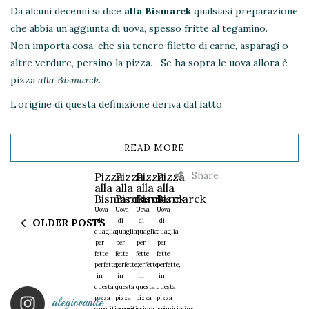
Da alcuni decenni si dice
alla Bismarck
qualsiasi preparazione
che abbia un’aggiunta di uova, spesso fritte al tegamino.
Non importa cosa, che sia tenero filetto di carne, asparagi o
altre verdure, persino la pizza… Se ha sopra le uova allora è
pizza
alla Bismarck
.
L’origine di questa definizione deriva dal fatto
READ MORE
Share
Pizza
Pizza
Pizza
Pizza
alla
alla
alla
alla
Bismarck
Bismarck
Bismarck
Bismarck
Uova
Uova
Uova
Uova
di
di
di
di
OLDER POSTS
quaglia
quaglia
quaglia
quaglia
per
per
per
per
fette
fette
fette
fette
perfette,
perfette,
perfette,
perfette,
in
in
in
in
questa
questa
questa
questa
pizza
pizza
pizza
pizza
alegiovanile
saporitissima
saporitissima
saporitissima
saporitissima