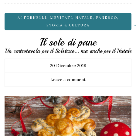
AI FORNELLI
,
LIEVITATI
,
NATALE
,
PANE&CO
,
STORIA & CULTURA
Il sole di pane
Un centrotavola per il Solstizio... ma anche per il Natale
20 Dicembre 2018
Leave a comment