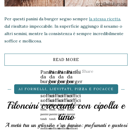
Per questi panini da burger seguo sempre
la stessa ricetta
,
dal risultato impeccabile. In superficie aggiungo il sesamo o
altri semini, mentre la consistenza è sempre incredibilmente
soffice e mollicosa.
READ MORE
Share
Panini
Panini
Panini
Panini
da
da
da
da
burger
burger
burger
burger
al
al
al
al
AI FORNELLI
,
LIEVITATI
,
PIZZA E FOCACCE
sesamo,
sesamo,
sesamo,
sesamo,
soffici
soffici
soffici
soffici
soffici
soffici
soffici
soffici
Filoncini croccanti con cipolla e
Sofficissimi
Sofficissimi
Sofficissimi
Sofficissimi
buns,
buns,
buns,
buns,
timo
panini
panini
panini
panini
tondi
tondi
tondi
tondi
A metà tra un grissino e un panino: profumati e gustosi
e
e
e
e
mollicosi
mollicosi
mollicosi
mollicosi