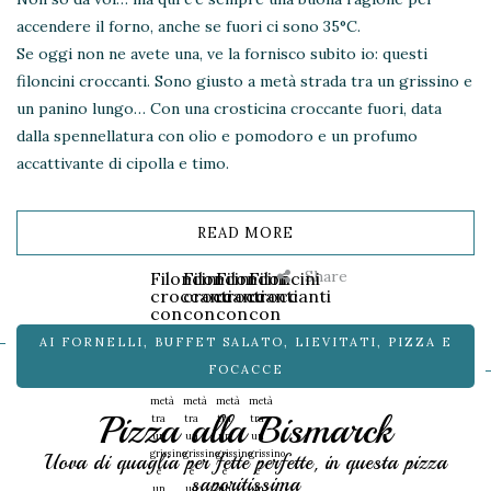
accendere il forno, anche se fuori ci sono 35°C.
Se oggi non ne avete una, ve la fornisco subito io: questi
filoncini croccanti. Sono giusto a metà strada tra un grissino e
un panino lungo… Con una crosticina croccante fuori, data
dalla spennellatura con olio e pomodoro e un profumo
accattivante di cipolla e timo.
READ MORE
Share
Filoncini
Filoncini
Filoncini
Filoncini
croccanti
croccanti
croccanti
croccanti
con
con
con
con
cipolla
cipolla
cipolla
cipolla
AI FORNELLI
,
BUFFET SALATO
,
LIEVITATI
,
PIZZA E
e
e
e
e
timo
timo
timo
timo
FOCACCE
A
A
A
A
metà
metà
metà
metà
Pizza alla Bismarck
tra
tra
tra
tra
un
un
un
un
grissino
grissino
grissino
grissino
Uova di quaglia per fette perfette, in questa pizza
e
e
e
e
saporitissima
un
un
un
un