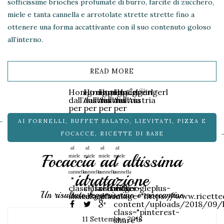
sofficissime brioches profumate di burro, farcite di zucchero,
miele e tanta cannella e arrotolate strette strette fino a
ottenere una forma accattivante con il suo contenuto goloso
all’interno.
READ MORE
Share
Honigreingerl
Honigreingerl
Honigreingerl
Honigreingerl
dall’Austria
dall’Austria
dall’Austria
dall’Austria
per
per
per
per
colazione
colazione
colazione
colazione
AI FORNELLI
,
BUFFET SALATO
,
LIEVITATI
,
PIZZA E
Soffici
Soffici
Soffici
Soffici
dolcetti
dolcetti
dolcetti
dolcetti
FOCACCE
,
RICETTE DI BASE
lievitati
lievitati
lievitati
lievitati
al
al
al
al
Focaccia ad altissima
miele
miele
miele
miele
e
e
e
e
cannella
cannella
cannella
cannella
idratazione
"
"
"
"
class="facebook-
class="twitter-
class="googleplus-
data-
Un risultato leggerissimo e croccantino
share">
share">
share">
image="https://www.ricett
content/uploads/2018/09/h
class="pinterest-
11 Settembre 2018
share">