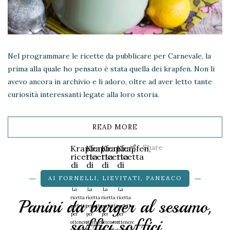
Nel programmare le ricette da pubblicare per Carnevale, la
prima alla quale ho pensato è stata quella dei krapfen. Non li
avevo ancora in archivio e li adoro, oltre ad aver letto tante
curiosità interessanti legate alla loro storia.
READ MORE
Share
Krapfen,
Krapfen,
Krapfen,
Krapfen,
ricetta
ricetta
ricetta
ricetta
di
di
di
di
Iginio
Iginio
Iginio
Iginio
AI FORNELLI
,
LIEVITATI
,
PANE&CO
Massari
Massari
Massari
Massari
La
La
La
La
ricetta
ricetta
ricetta
ricetta
Panini da burger al sesamo,
perfetta
perfetta
perfetta
perfetta
per
per
per
per
soffici soffici
ottenere
ottenere
ottenere
ottenere