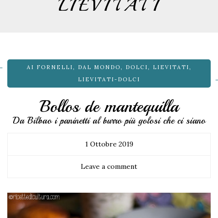
LIEVITATI
AI FORNELLI
,
DAL MONDO
,
DOLCI
,
LIEVITATI
,
LIEVITATI-DOLCI
Bollos de mantequilla
Da Bilbao i paninetti al burro più golosi che ci siano
1 Ottobre 2019
Leave a comment