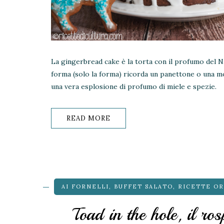
La gingerbread cake è la torta con il profumo del Nat
forma (solo la forma) ricorda un panettone o una mo
una vera esplosione di profumo di miele e spezie.
READ MORE
AI FORNELLI
,
BUFFET SALATO
,
RICETTE OR
Toad in the hole, il ro