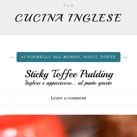
TAG
CUCINA INGLESE
AI FORNELLI
,
DAL MONDO
,
DOLCI
,
TORTE
Sticky Toffee Pudding
Inglese e appiccicoso... al punto giusto
Leave a comment