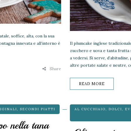
ale, soffice, alta, con la sua
ntagna innevata e all’interno è
Il plumcake inglese tradizionale
zucchero e uova e tanta frutta 
a vedersi. Si serve, d’abitudine, 
altre portate salate e neutre, 
Share
READ MORE
IGINALI
,
SECONDI PIATTI
AL CUCCHIAIO
,
DOLCI
,
EV
spo nella tana