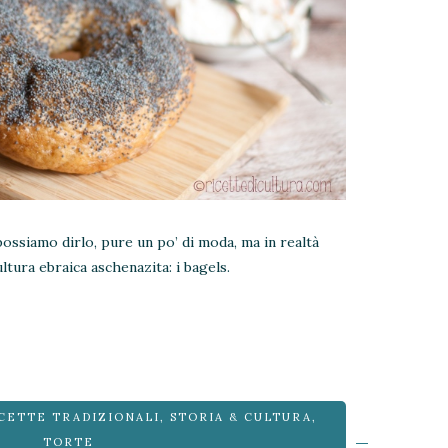
ossiamo dirlo, pure un po’ di moda, ma in realtà
ultura ebraica aschenazita: i bagels.
CETTE TRADIZIONALI
,
STORIA & CULTURA
,
TORTE