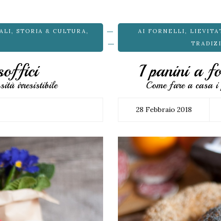
ALI
,
STORIA & CULTURA
,
AI FORNELLI
,
LIEVITA
TRADIZ
soffici
I panini a f
tà irresistibile
Come fare a casa i 
28 Febbraio 2018