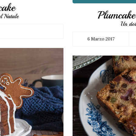
cake
Plumcake 
l Natale
Un dolc
6 Marzo 2017