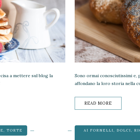
isa a mettere sul blog la
Sono ormai conosciutissimi e, p
!
affondano la loro storia nella c
READ MORE
LE
,
TORTE
AI FORNELLI
,
DOLCI
,
RI