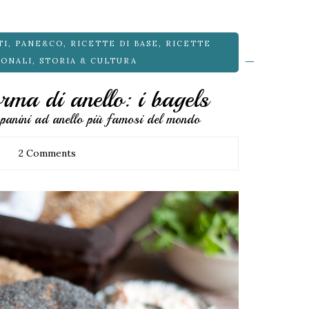
TI
,
PANE&CO
,
RICETTE DI BASE
,
RICETTE
IONALI
,
STORIA & CULTURA
orma di anello: i bagels
panini ad anello più famosi del mondo
2 Comments