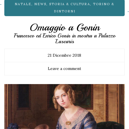
NATALE
,
NEWS
,
STORIA & CULTURA
,
TORINO &
DINTORNI
Omaggio a Gonin
Francesco ed Enrico Gonin in mostra a Palazzo
Lascaris
21 Dicembre 2018
Leave a comment