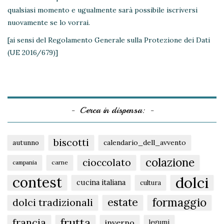
qualsiasi momento e ugualmente sarà possibile iscriversi
nuovamente se lo vorrai.
[ai sensi del Regolamento Generale sulla Protezione dei Dati
(UE 2016/679)]
Cerca in dispensa:
biscotti
autunno
calendario_dell_avvento
colazione
cioccolato
carne
campania
dolci
contest
cucina italiana
cultura
formaggio
estate
dolci tradizionali
frutta
francia
inverno
legumi