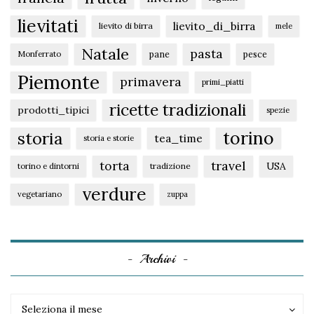
lievitati
lievito_di_birra
lievito di birra
mele
Natale
pasta
pane
pesce
Monferrato
Piemonte
primavera
primi_piatti
ricette tradizionali
prodotti_tipici
spezie
torino
storia
tea_time
storia e storie
torta
travel
USA
tradizione
torino e dintorni
verdure
vegetariano
zuppa
Archivi
Archivi
Archivi
Seleziona il mese