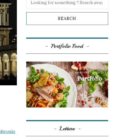
Portfolio Food
Letture
Ambrosio