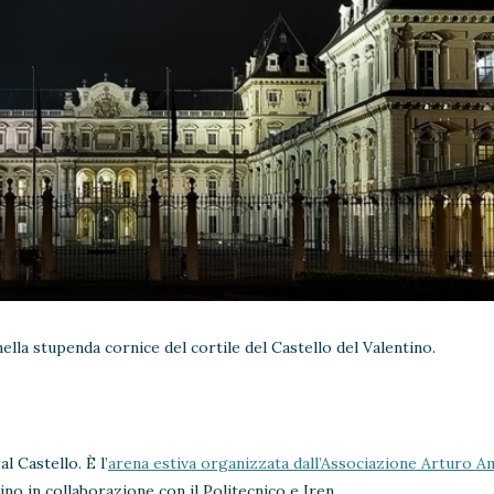
lla stupenda cornice del cortile del Castello del Valentino.
l Castello. È l’
arena estiva organizzata dall’Associazione Arturo 
no in collaborazione con il Politecnico e Iren.