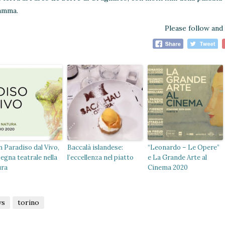
ramma.
Please follow and 
 Paradiso dal Vivo,
Baccalà islandese:
“Leonardo – Le Opere”
egna teatrale nella
l’eccellenza nel piatto
e La Grande Arte al
ura
Cinema 2020
ws
torino