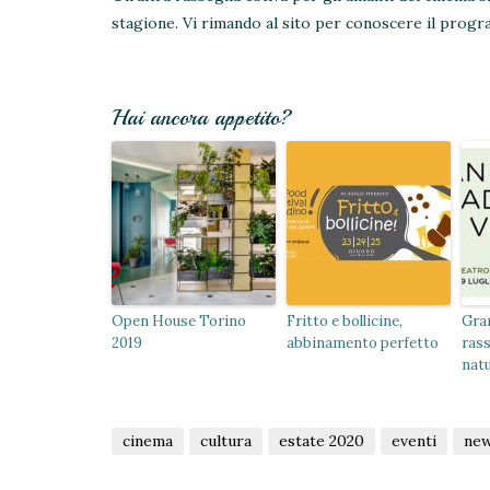
stagione. Vi rimando al sito per conoscere il prog
Hai ancora appetito?
Open House Torino
Fritto e bollicine,
Gran
2019
abbinamento perfetto
rass
nat
cinema
cultura
estate 2020
eventi
ne