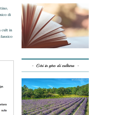
tino,
nico di
 cult in
classico
Giri in giro di cultura