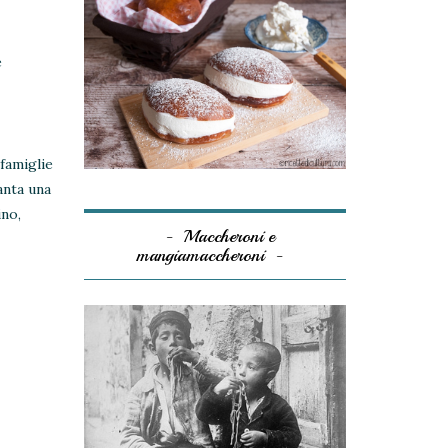
e
 famiglie
anta una
ino,
Maccheroni e
mangiamaccheroni