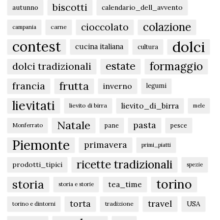
biscotti
autunno
calendario_dell_avvento
colazione
cioccolato
carne
campania
dolci
contest
cucina italiana
cultura
formaggio
estate
dolci tradizionali
frutta
francia
inverno
legumi
lievitati
lievito_di_birra
lievito di birra
mele
Natale
pasta
pane
pesce
Monferrato
Piemonte
primavera
primi_piatti
ricette tradizionali
prodotti_tipici
spezie
torino
storia
tea_time
storia e storie
torta
travel
USA
tradizione
torino e dintorni