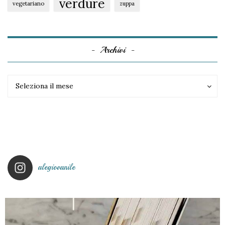
verdure
vegetariano
zuppa
Archivi
Archivi
Archivi
Seleziona il mese
alegiovanile