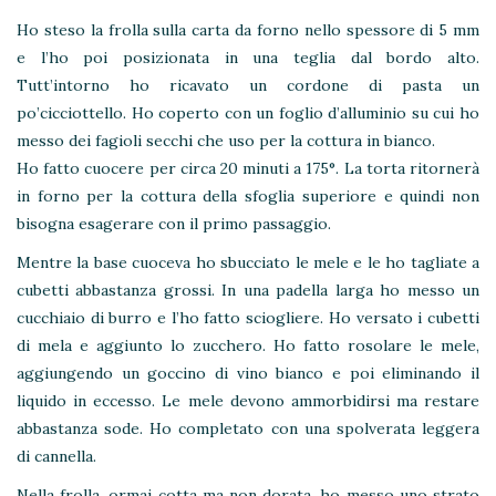
Ho steso la frolla sulla carta da forno nello spessore di 5 mm
e l’ho poi posizionata in una teglia dal bordo alto.
Tutt’intorno ho ricavato un cordone di pasta un
po’cicciottello. Ho coperto con un foglio d’alluminio su cui ho
messo dei fagioli secchi che uso per la cottura in bianco.
Ho fatto cuocere per circa 20 minuti a 175°. La torta ritornerà
in forno per la cottura della sfoglia superiore e quindi non
bisogna esagerare con il primo passaggio.
Mentre la base cuoceva ho sbucciato le mele e le ho tagliate a
cubetti abbastanza grossi. In una padella larga ho messo un
cucchiaio di burro e l’ho fatto sciogliere. Ho versato i cubetti
di mela e aggiunto lo zucchero. Ho fatto rosolare le mele,
aggiungendo un goccino di vino bianco e poi eliminando il
liquido in eccesso. Le mele devono ammorbidirsi ma restare
abbastanza sode. Ho completato con una spolverata leggera
di cannella.
Nella frolla, ormai cotta ma non dorata, ho messo uno strato