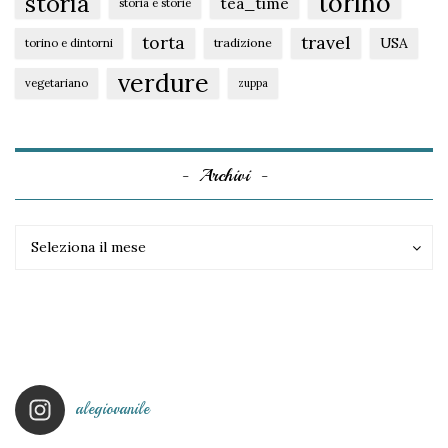
torino
storia
tea_time
storia e storie
torta
travel
USA
tradizione
torino e dintorni
verdure
vegetariano
zuppa
Archivi
Archivi
Archivi
Seleziona il mese
alegiovanile