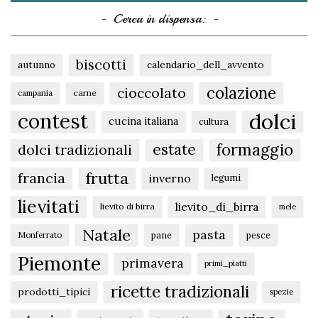
Cerca in dispensa:
biscotti
autunno
calendario_dell_avvento
colazione
cioccolato
carne
campania
dolci
contest
cucina italiana
cultura
formaggio
estate
dolci tradizionali
frutta
francia
inverno
legumi
lievitati
lievito_di_birra
lievito di birra
mele
Natale
pasta
pane
pesce
Monferrato
Piemonte
primavera
primi_piatti
ricette tradizionali
prodotti_tipici
spezie