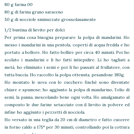
80 g farina 00
80 g di farina grano saraceno
50 g di nocciole sminuzzate grossolanamente
1/2 bustina di lievito per dolci
Per prima cosa bisogna preparare la polpa di mandarini. Ho
messo i mandarini in una pentola, coperti di acqua fredda e ho
portato a bollore. Ho fatto bollire per circa 40 minuti. Poi ho
scolato i mandarini e li ho fatti intiepidire. Li ho tagliati a
metà, ho eliminato i semi e poi li ho passati al frullatore, con
tutta buccia. Ho raccolto la polpa ottenuta, pesandone 180g.
Ho montato le uova con lo zucchero finché sono diventate
chiare e spumose; ho aggiunto la polpa di mandarino, l’olio di
semi, la panna, mescolando bene ogni volta. Ho amalgamato al
composto le due farine setacciate con il lievito in polvere ed
infine ho aggiunto i pezzetti di nocciola.
Ho versato in una teglia da 20 cm di diametro e fatto cuocere
in forno caldo a 175° per 30 minuti, controllando poi la cottura