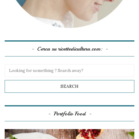
Cerca su ricettedicultura.com:
Portfolio Food