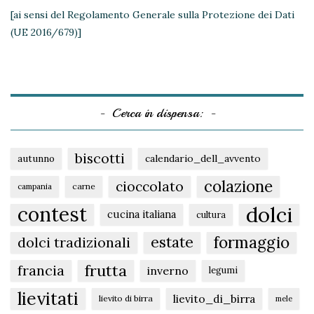
[ai sensi del Regolamento Generale sulla Protezione dei Dati
(UE 2016/679)]
Cerca in dispensa:
biscotti
autunno
calendario_dell_avvento
colazione
cioccolato
carne
campania
dolci
contest
cucina italiana
cultura
formaggio
estate
dolci tradizionali
frutta
francia
inverno
legumi
lievitati
lievito_di_birra
lievito di birra
mele