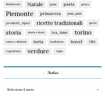
Natale
pasta
pane
pesce
Monferrato
Piemonte
primavera
primi_piatti
ricette tradizionali
prodotti_tipici
spezie
torino
storia
tea_time
storia e storie
torta
travel
USA
tradizione
torino e dintorni
verdure
vegetariano
zuppa
Archivi
Archivi
Archivi
Seleziona il mese