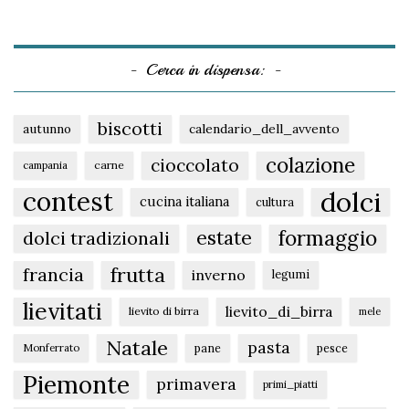
Cerca in dispensa:
biscotti
autunno
calendario_dell_avvento
colazione
cioccolato
carne
campania
dolci
contest
cucina italiana
cultura
formaggio
estate
dolci tradizionali
frutta
francia
inverno
legumi
lievitati
lievito_di_birra
lievito di birra
mele
Natale
pasta
pane
pesce
Monferrato
Piemonte
primavera
primi_piatti