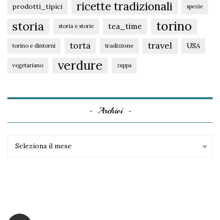
ricette tradizionali
prodotti_tipici
spezie
torino
storia
tea_time
storia e storie
torta
travel
USA
tradizione
torino e dintorni
verdure
vegetariano
zuppa
Archivi
Archivi
Archivi
Seleziona il mese