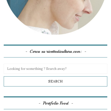
Cerca su ricettedicultura.com:
Portfolio Food