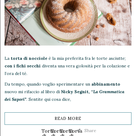
La
torta di nocciole
è la mia preferita fra le torte asciutte;
con i fichi secchi
diventa una vera golosità per la colazione e
l’ora del té.
Da tempo, quando voglio sperimentare un
abbinamento
nuovo mi rifaccio al libro di
Nicky Segnit, “
La Grammatica
dei Sapori”
. Sentite qui cosa dice,
READ MORE
Share
Torta
Torta
Torta
Torta
di
di
di
di