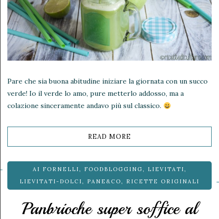
Pare che sia buona abitudine iniziare la giornata con un succo
verde! Io il verde lo amo, pure metterlo addosso, ma a
colazione sinceramente andavo più sul classico.
READ MORE
AI FORNELLI
,
FOODBLOGGING
,
LIEVITATI
,
LIEVITATI-DOLCI
,
PANE&CO
,
RICETTE ORIGINALI
Panbrioche super soffice al