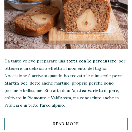
secchi_2.jpg"
class="pinterest-
share">
Da tanto volevo preparare una
torta con le pere intere
, per
ottenere un delizioso effetto al momento del taglio.
L’occasione è arrivata quando ho trovato le minuscole
pere
Martin Sec
, dette anche martine, proprio perché sono
piccine e bellissime. Si tratta di
un’antica varietà
di pere,
coltivate in Piemonte e Vald’Aosta, ma conosciute anche in
Francia e in tutto l’arco alpino.
READ MORE