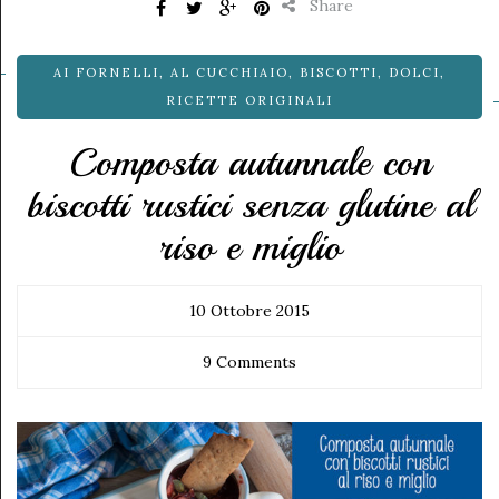
Share
AI FORNELLI
,
AL CUCCHIAIO
,
BISCOTTI
,
DOLCI
,
RICETTE ORIGINALI
Composta autunnale con
biscotti rustici senza glutine al
riso e miglio
10 Ottobre 2015
9 Comments