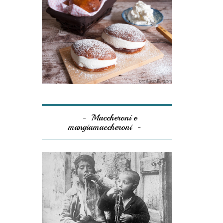
Maccheroni e
mangiamaccheroni