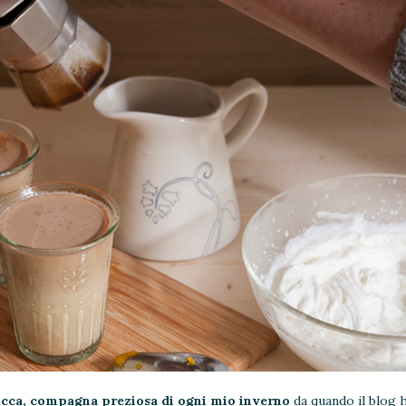
cca, compagna preziosa di ogni mio inverno
da quando il blog h