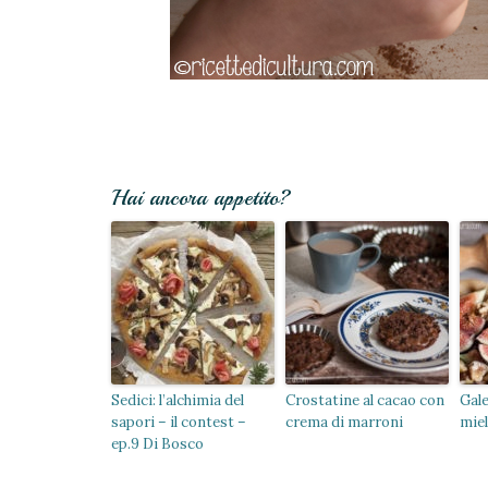
Hai ancora appetito?
Sedici: l’alchimia del
Crostatine al cacao con
Gale
sapori – il contest –
crema di marroni
mie
ep.9 Di Bosco