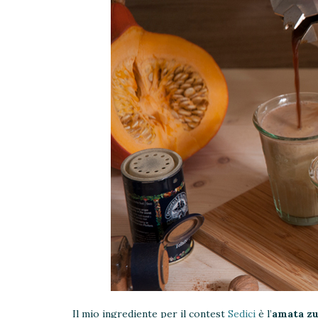
Il mio ingrediente per il contest
Sedici
è l’
amata zu