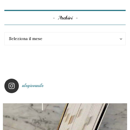
Archivi
Archivi
Archivi
Seleziona il mese
alegiovanile