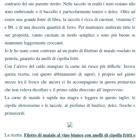
contrario del suo parente stretto. Nelle taccole in realtà i semi restano allo
stato embrionale e il baccello è particolarmente tenero e dolce. Oltre ad
essere una grande fonte di fibra, la taccola è ricca di caroteni, vitamine C
e B9, e di una discretà quantità di ferro. Per mantenere inalterate tutte le
sue proprietà, vanno cucinate in modo semplice e sono più buone se
mantenute leggermente croccanti.
Io le ho usate come contorno ad un piatto di filettino di maiale rosolato in
pentola, guarnito da anelli di cipolla fritti.
Con l’arrivo del caldo mangiare la carne mi riesce più difficile. Invece
questa ricetta, con questo abbinamento di sapori, è proprio nel giusto
mezzo tra il fresco che ancora ci ha accompagnato in questa primavera
che non voleva decollare e il primo caldo sbocciato all’improvviso.
La carne di maiale è sapida ma magra e leggera in questo taglio, le
cipolle sfiziosissime e le taccole, al profumo di basilico, dolci, fresche e
primaverili.
Filetto di maiale al vino bianco con anelli di cipolla fritti e
La ricetta: