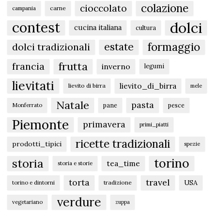
colazione
cioccolato
carne
campania
dolci
contest
cucina italiana
cultura
formaggio
estate
dolci tradizionali
frutta
francia
inverno
legumi
lievitati
lievito_di_birra
lievito di birra
mele
Natale
pasta
pane
pesce
Monferrato
Piemonte
primavera
primi_piatti
ricette tradizionali
prodotti_tipici
spezie
torino
storia
tea_time
storia e storie
torta
travel
USA
tradizione
torino e dintorni
verdure
vegetariano
zuppa