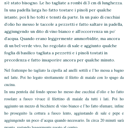
n’è stato bisogno. Le ho tagliate a rombi di 3 cm di lunghezza.
In una padella larga ho fatto tostare i pinoli per qualche
istante, poi li ho tolti e tenuti da parte. In un paio di cucchiai
d’olio ho messo le taccole a pezzetti e fatto saltare in padella,
aggiungendo un dito di vino bianco e all’occorrenza un po’
d’acqua. Quando erano leggermente ammorbidite, ma ancora
di un bel verde vivo, ho regolato di sale e aggiunto qualche
foglia di basilico tagliata a pezzetti e i pinoli tostati in
precedenza e fatto insaporire ancora per qualche minuto.
Nel frattempo ho tagliato la cipolla ad anelli sottili e l’ho messa a bagno
nel latte. Poi ho legato strettamente il filetto di maiale con lo spago da
cucina.
In una pentola dal fondo spesso ho messo due cucchiai d’olio e ho fatto
rosolare a fuoco vivace il filettino di maiale da tutti i lati. Poi ho
aggiunto un mezzo di bicchiere di vino bianco e l’ho fatto sfumare, infine
ho proseguito la cottura a fuoco lento, aggiustando di sale e pepe e
aggiungendo un poco d’acqua quando necessario. In circa 20 minuti sarà
pronto, restando leggermente rosato al centro.