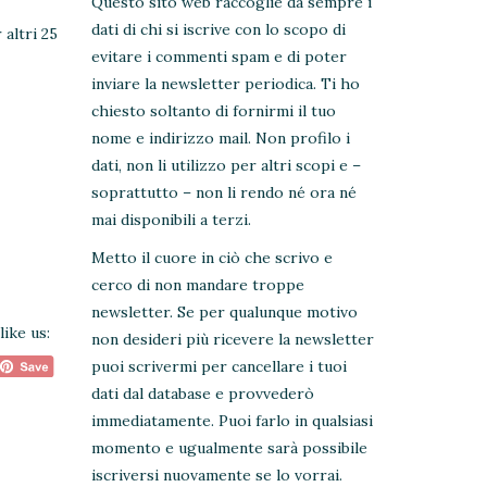
Questo sito web raccoglie da sempre i
dati di chi si iscrive con lo scopo di
 altri 25
evitare i commenti spam e di poter
inviare la newsletter periodica. Ti ho
chiesto soltanto di fornirmi il tuo
nome e indirizzo mail. Non profilo i
dati, non li utilizzo per altri scopi e –
soprattutto – non li rendo né ora né
mai disponibili a terzi.
Metto il cuore in ciò che scrivo e
cerco di non mandare troppe
newsletter. Se per qualunque motivo
like us:
non desideri più ricevere la newsletter
puoi scrivermi per cancellare i tuoi
dati dal database e provvederò
immediatamente. Puoi farlo in qualsiasi
momento e ugualmente sarà possibile
iscriversi nuovamente se lo vorrai.