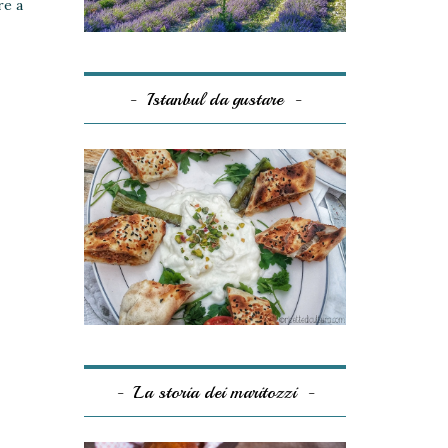
re a
Istanbul da gustare
La storia dei maritozzi