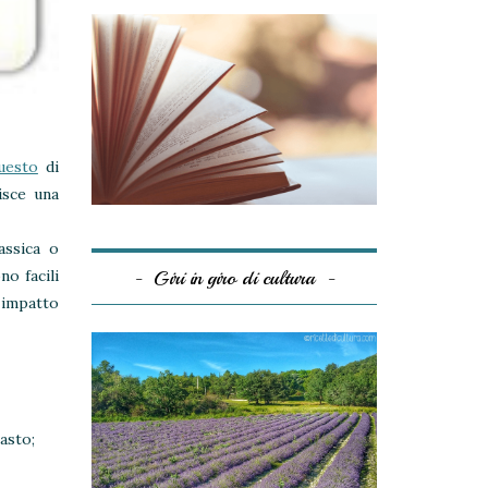
uesto
di
isce una
assica o
ono facili
Giri in giro di cultura
 impatto
asto;