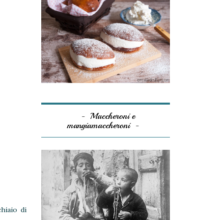
Maccheroni e
mangiamaccheroni
hiaio di