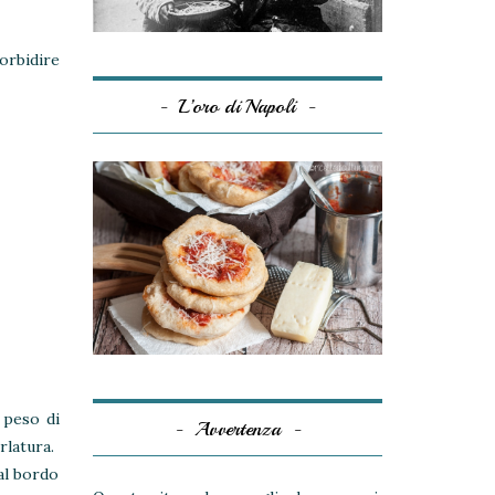
morbidire
L’oro di Napoli
l peso di
Avvertenza
rlatura.
al bordo