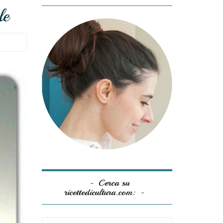
le
Cerca su
ricettedicultura.com: