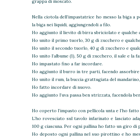
grappa di moscato.
Nella ciotola dell’impastatrice ho messo la biga a p
la biga nei liquidi, aggiungendoli a filo.
Ho aggiunto il lievito di birra sbriciolato e qualche c
Ho unito il primo tuorlo, 30 g di zucchero e qualche
Ho unito il secondo tuorlo, 40 g di zucchero e qualc
Ho unito l’albume (1), 50 g di zucchero, il sale e la 
Ho impastato fino a far incordare.
Ho aggiunto il burro in tre parti, facendo assorbire
Ho unito il rum, la buccia grattugiata del mandarino, i
Ho fatto incordare di nuovo.
Ho aggiunto l’uva passa ben strizzata, facendola ben
Ho coperto l’impasto con pellicola unta e l’ho fatto
L’ho rovesciato sul tavolo infarinato e lasciato ad
100 g ciascuna. Per ogni pallina ho fatto un giro di p
Ho deposto ogni pallina nel suo pirottino e ho mess