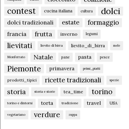
dolci
contest
cucina italiana
cultura
formaggio
estate
dolci tradizionali
frutta
francia
inverno
legumi
lievitati
lievito_di_birra
lievito di birra
mele
Natale
pasta
pane
pesce
Monferrato
Piemonte
primavera
primi_piatti
ricette tradizionali
prodotti_tipici
spezie
torino
storia
tea_time
storia e storie
torta
travel
USA
tradizione
torino e dintorni
verdure
vegetariano
zuppa