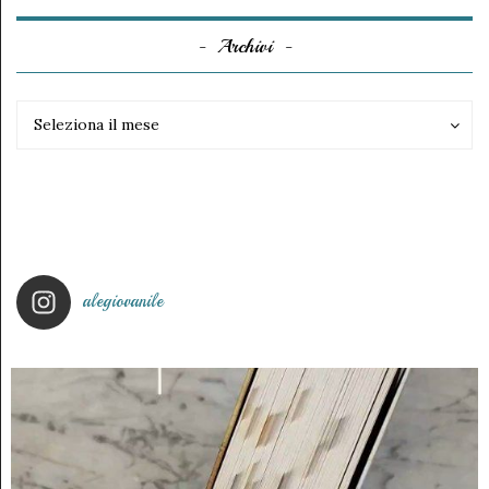
Archivi
Archivi
Archivi
Seleziona il mese
alegiovanile