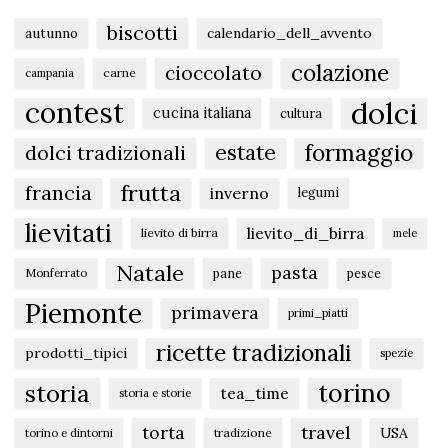
biscotti
autunno
calendario_dell_avvento
colazione
cioccolato
carne
campania
dolci
contest
cucina italiana
cultura
formaggio
estate
dolci tradizionali
frutta
francia
inverno
legumi
lievitati
lievito_di_birra
lievito di birra
mele
Natale
pasta
pane
pesce
Monferrato
Piemonte
primavera
primi_piatti
ricette tradizionali
prodotti_tipici
spezie
torino
storia
tea_time
storia e storie
torta
travel
USA
tradizione
torino e dintorni