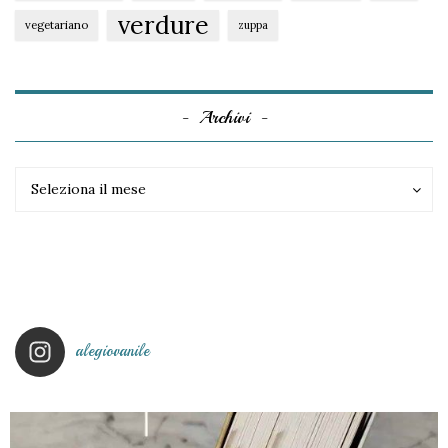
verdure
vegetariano
zuppa
Archivi
Archivi
Archivi
Seleziona il mese
alegiovanile