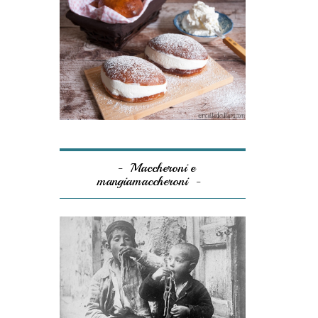
Maccheroni e
mangiamaccheroni