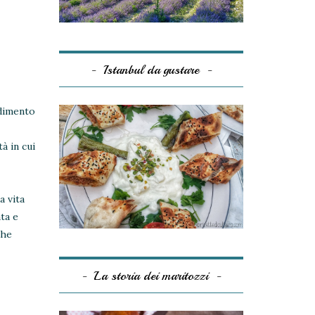
Istanbul da gustare
ndimento
à in cui
a vita
ta e
che
La storia dei maritozzi