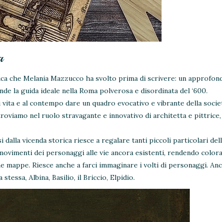
a
orica che Melania Mazzucco ha svolto prima di scrivere: un approfo
ende la guida ideale nella Roma polverosa e disordinata del ‘600.
vita e al contempo dare un quadro evocativo e vibrante della societ
roviamo nel ruolo stravagante e innovativo di architetta e pittrice,
alla vicenda storica riesce a regalare tanti piccoli particolari dell
movimenti dei personaggi alle vie ancora esistenti, rendendo colora
he mappe. Riesce anche a farci immaginare i volti di personaggi. An
 stessa, Albina, Basilio, il Briccio, Elpidio.