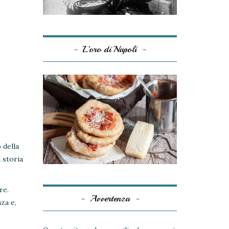
L’oro di Napoli
 della
 storia
re.
Avvertenza
za e,