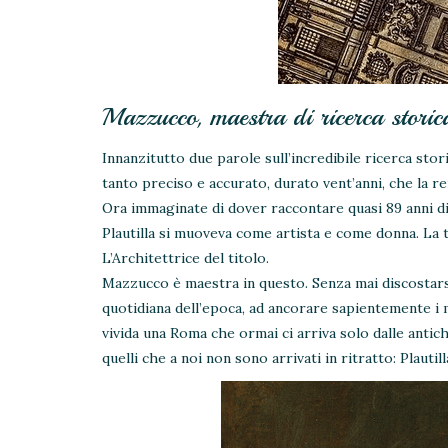
Mazzucco, maestra di ricerca storic
Innanzitutto due parole sull’incredibile ricerca st
tanto preciso e accurato, durato vent’anni, che la r
Ora immaginate di dover raccontare quasi 89 anni di 
Plautilla si muoveva come artista e come donna. La t
L’Architettrice del titolo.
Mazzucco è maestra in questo. Senza mai discostarsi d
quotidiana dell’epoca, ad ancorare sapientemente i 
vivida una Roma che ormai ci arriva solo dalle antic
quelli che a noi non sono arrivati in ritratto: Plautilla