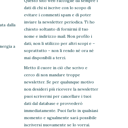
Questo sito web raccoglie da sempre i
dati di chi si iscrive con lo scopo di
evitare i commenti spam e di poter
inviare la newsletter periodica. Ti ho
ta dalla
chiesto soltanto di fornirmi il tuo
nome e indirizzo mail. Non profilo i
dati, non li utilizzo per altri scopi e –
energia a
soprattutto – non li rendo né ora né
mai disponibili a terzi.
Metto il cuore in ciò che scrivo e
cerco di non mandare troppe
newsletter. Se per qualunque motivo
non desideri più ricevere la newsletter
puoi scrivermi per cancellare i tuoi
dati dal database e provvederò
immediatamente. Puoi farlo in qualsiasi
momento e ugualmente sarà possibile
iscriversi nuovamente se lo vorrai.