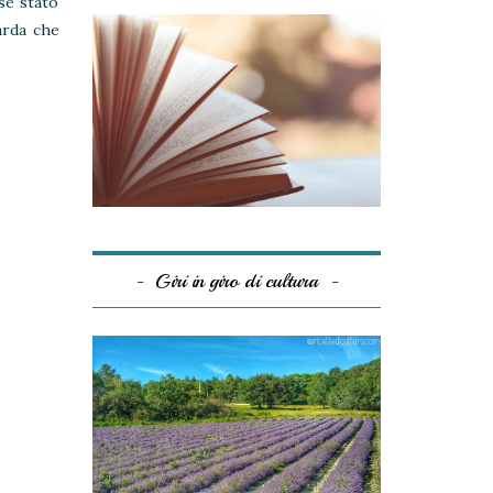
sse stato
arda che
Giri in giro di cultura