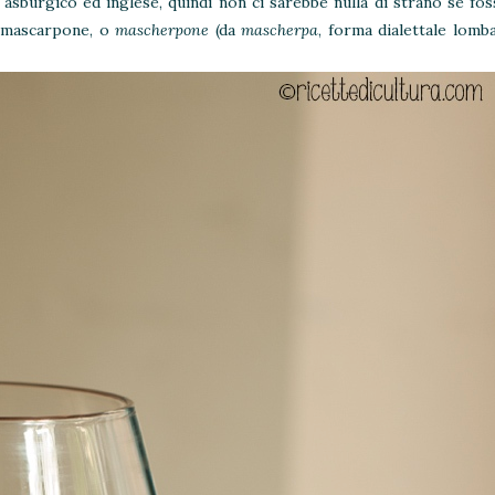
o asburgico ed inglese, quindi non ci sarebbe nulla di strano se fo
l mascarpone, o
mascherpone
(da
mascherpa
, forma dialettale lomb