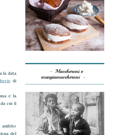
Maccheroni e
a la data
mangiamaccheroni
herie
di
usa e la
a cui il
n ambito
iena del