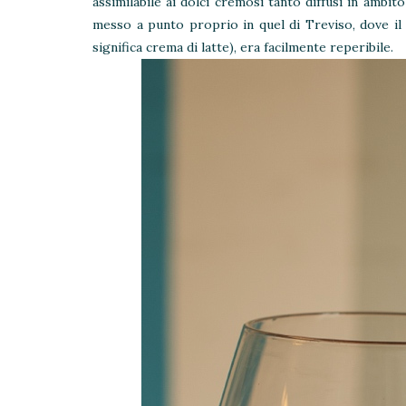
assimilabile ai dolci cremosi tanto diffusi in ambit
messo a punto proprio in quel di Treviso, dove i
significa crema di latte), era facilmente reperibile.