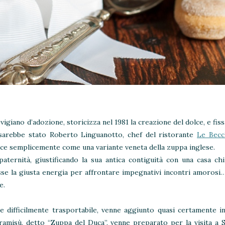
giano d’adozione, storicizza nel 1981 la creazione del dolce, e fiss
ù sarebbe stato Roberto Linguanotto, chef del ristorante
Le Becc
isce semplicemente come una variante veneta della zuppa inglese.
paternità, giustificando la sua antica contiguità con una casa chi
sse la giusta energia per affrontare impegnativi incontri amorosi…d
e.
e difficilmente trasportabile, venne aggiunto quasi certamente i
ramisù, detto “Zuppa del Duca”, venne preparato per la visita a S