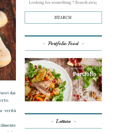
Portfolio Food
fuori dai
erto.
a verità
Letture
cilmente